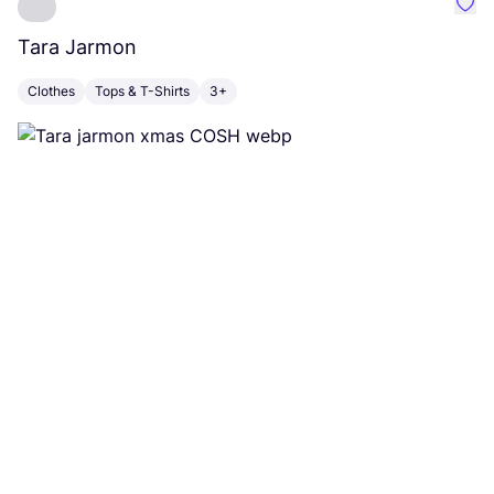
Favo
Tara Jarmon
A
Clothes
Tops & T-Shirts
3+
K