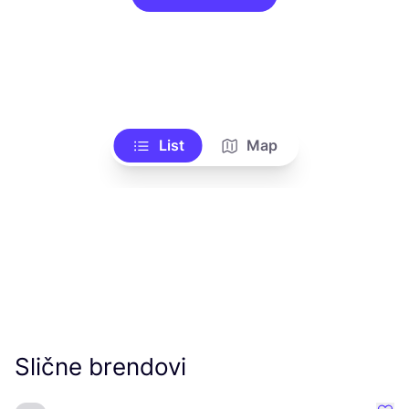
List
Map
Slične brendovi