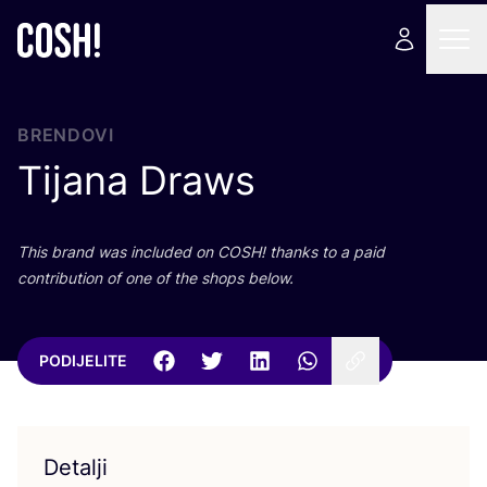
BRENDOVI
Tijana Draws
This brand was inclu­ded on
COSH
! than­ks to a paid
con­tri­bu­ti­on of one of the shops below.
PODIJELITE
Detalji