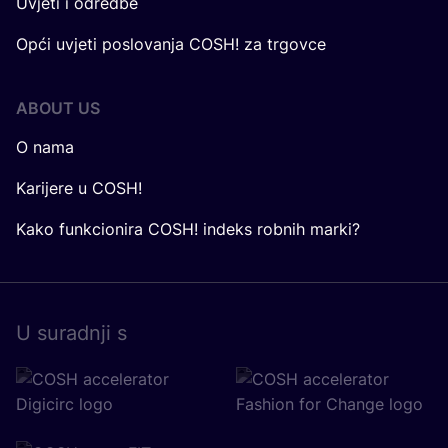
Uvjeti i odredbe
Opći uvjeti poslovanja COSH! za trgovce
ABOUT US
O nama
Karijere u COSH!
Kako funkcionira COSH! indeks robnih marki?
U surad­nji s