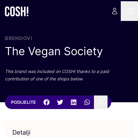
BRENDOVI
The Vegan Society
This brand was inclu­ded on
COSH
! than­ks to a paid
con­tri­bu­ti­on of one of the shops below.
PODIJELITE
Detalji