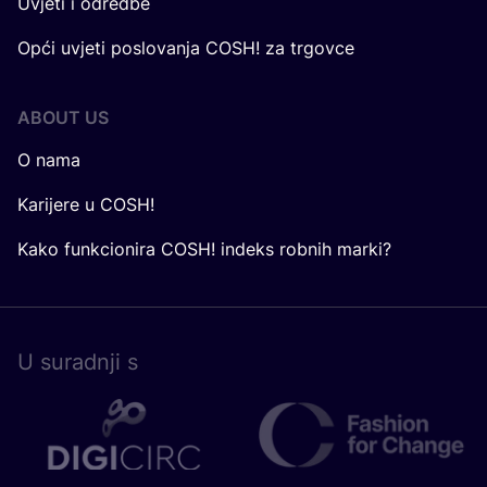
Uvjeti i odredbe
Opći uvjeti poslovanja COSH! za trgovce
ABOUT US
O nama
Karijere u COSH!
Kako funkcionira COSH! indeks robnih marki?
U surad­nji s