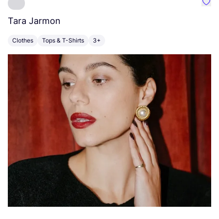
Favo
Tara Jarmon
A
Clothes
Tops & T-Shirts
3+
K