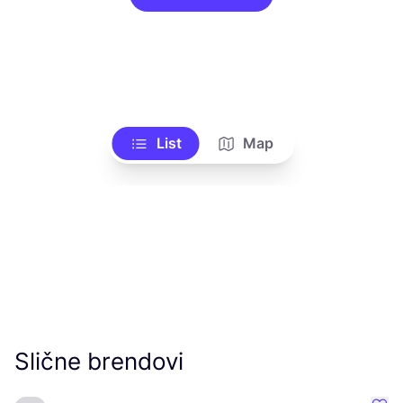
List
Map
Slične brendovi