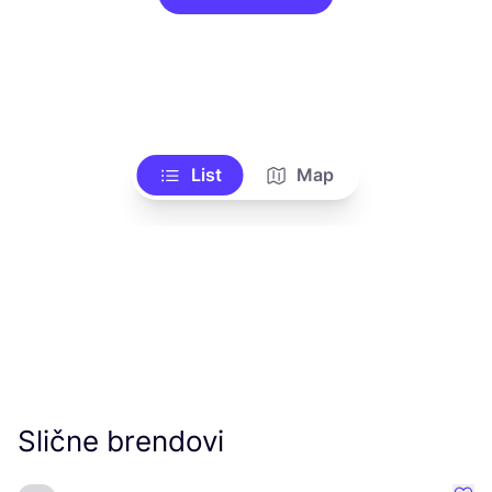
List
Map
Slične brendovi