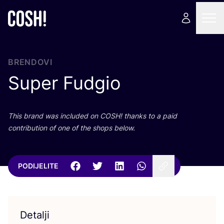
BRENDOVI
Super Fudgio
This brand was inclu­ded on
COSH
! than­ks to a paid
con­tri­bu­ti­on of one of the shops below.
PODIJELITE
Detalji