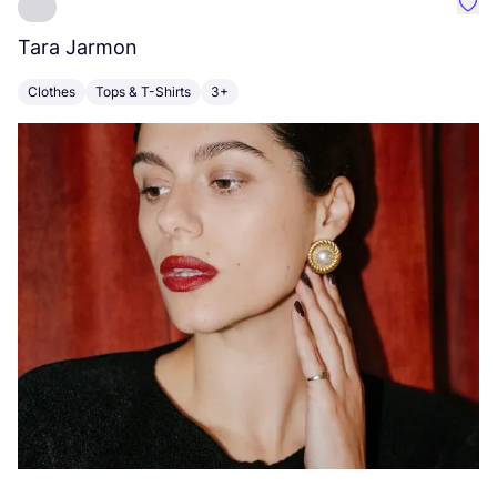
Favo
Tara Jarmon
A
Clothes
Tops & T-Shirts
3+
K