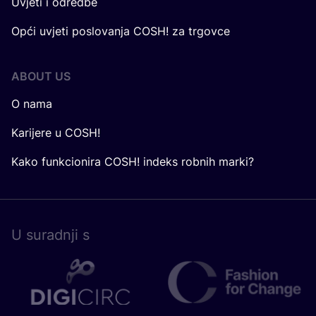
Uvjeti i odredbe
Opći uvjeti poslovanja COSH! za trgovce
ABOUT US
O nama
Karijere u COSH!
Kako funkcionira COSH! indeks robnih marki?
U surad­nji s