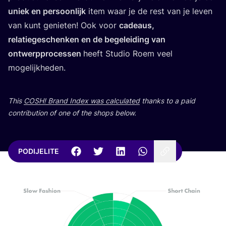
uni­ek en per­so­onlijk
item waar je de rest van je leven
van kunt geni­eten! Ook voor
cade­aus,
rela­ti­eges­c­hen­ken en de bege­le­iding van
ontwer­p­pro­ce­ssen
heeft Stu­dio Roem veel
mogelijkheden.
This
COSH
! Brand Index was cal­cu­la­ted
than­ks to a paid
con­tri­bu­ti­on of one of the shops below.
PODIJELITE