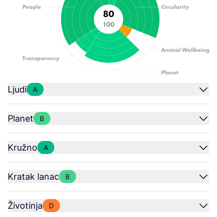
Ljudi
A
Planet
B
Kružno
A
Kratak lanac
B
Životinja
D