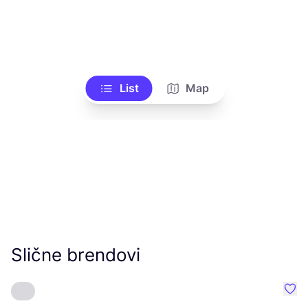
List
Map
Slične brendovi
Favo