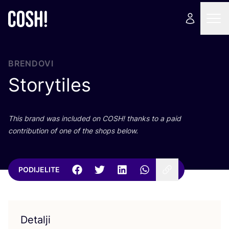
BRENDOVI
Storytiles
This brand was inclu­ded on
COSH
! than­ks to a paid
con­tri­bu­ti­on of one of the shops below.
PODIJELITE
Detalji