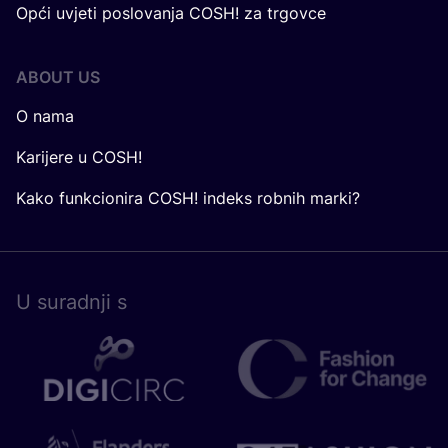
Opći uvjeti poslovanja COSH! za trgovce
ABOUT US
O nama
Karijere u COSH!
Kako funkcionira COSH! indeks robnih marki?
U surad­nji s