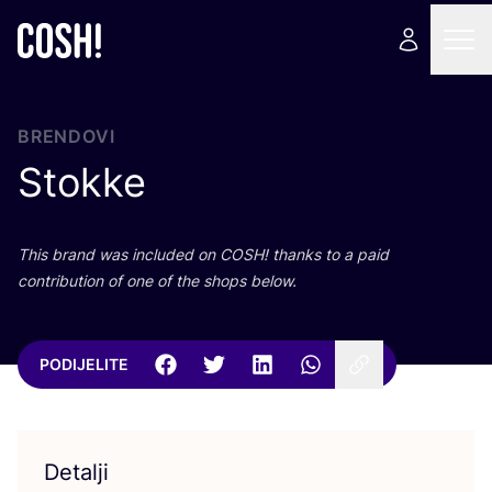
BRENDOVI
Stokke
This brand was inclu­ded on
COSH
! than­ks to a paid
con­tri­bu­ti­on of one of the shops below.
PODIJELITE
Detalji