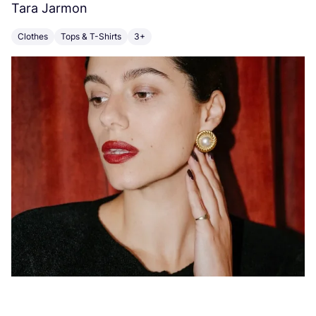
Tara Jarmon
A
Clothes
Tops & T-Shirts
3+
K