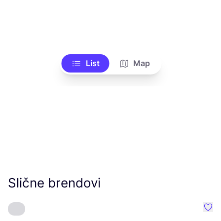
List
Map
Slične brendovi
Favo