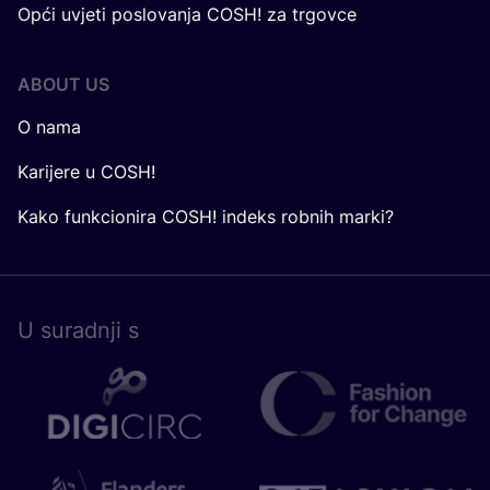
Opći uvjeti poslovanja COSH! za trgovce
ABOUT US
O nama
Karijere u COSH!
Kako funkcionira COSH! indeks robnih marki?
U surad­nji s