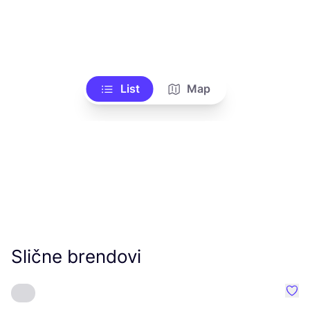
List
Map
Slične brendovi
Favo