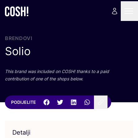
BRENDOVI
Solio
This brand was inclu­ded on
COSH
! than­ks to a paid
con­tri­bu­ti­on of one of the shops below.
PODIJELITE
Detalji