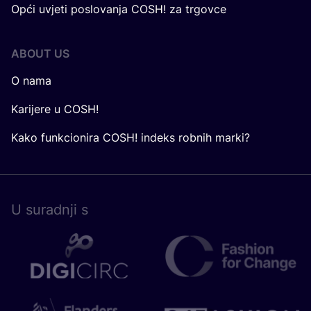
Opći uvjeti poslovanja COSH! za trgovce
ABOUT US
O nama
Karijere u COSH!
Kako funkcionira COSH! indeks robnih marki?
U surad­nji s