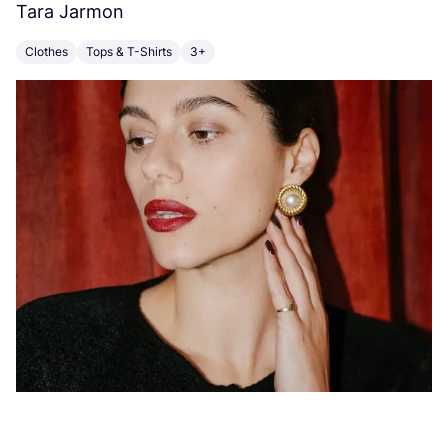
Tara Jarmon
A
Clothes
Tops & T-Shirts
3+
K