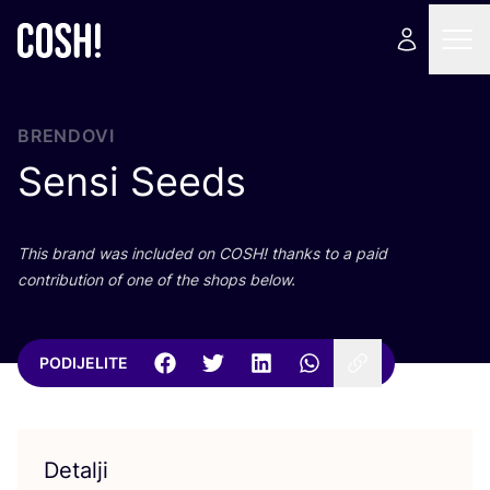
BRENDOVI
Sensi Seeds
This brand was inclu­ded on
COSH
! than­ks to a paid
con­tri­bu­ti­on of one of the shops below.
PODIJELITE
Detalji