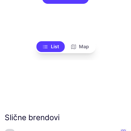
List
Map
Slične brendovi