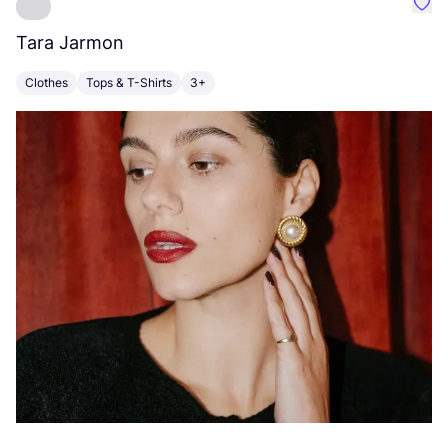
Favo
Tara Jarmon
A
Clothes
Tops & T-Shirts
3+
K