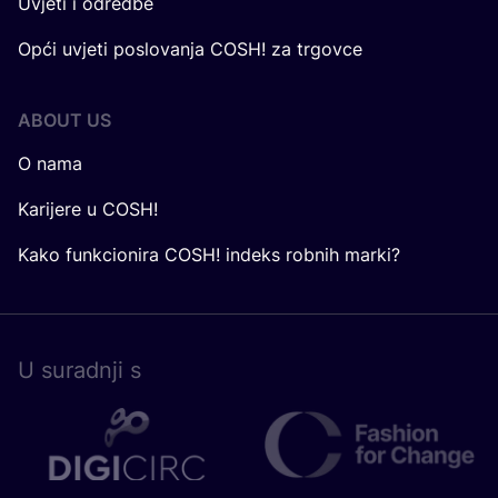
Uvjeti i odredbe
Opći uvjeti poslovanja COSH! za trgovce
ABOUT US
O nama
Karijere u COSH!
Kako funkcionira COSH! indeks robnih marki?
U surad­nji s