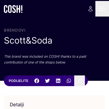
BRENDOVI
Scott
&
Soda
This brand was inclu­ded on
COSH
! than­ks to a paid
con­tri­bu­ti­on of one of the shops below.
PODIJELITE
Detalji