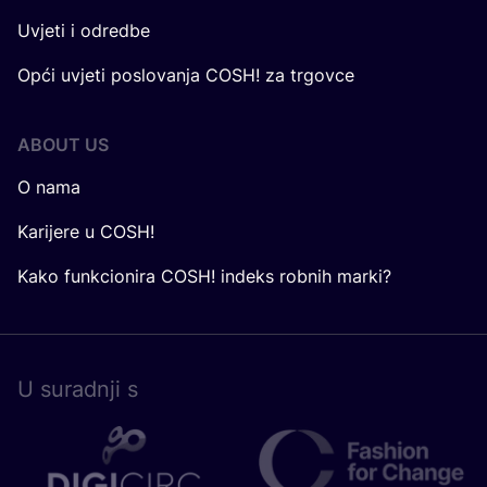
Uvjeti i odredbe
Opći uvjeti poslovanja COSH! za trgovce
ABOUT US
O nama
Karijere u COSH!
Kako funkcionira COSH! indeks robnih marki?
U surad­nji s