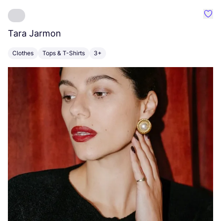
Favo
Tara Jarmon
A
Clothes
Tops & T-Shirts
3+
K