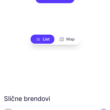
List
Map
Slične brendovi