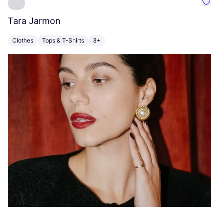
Favo
Tara Jarmon
A
Clothes
Tops & T-Shirts
3+
K