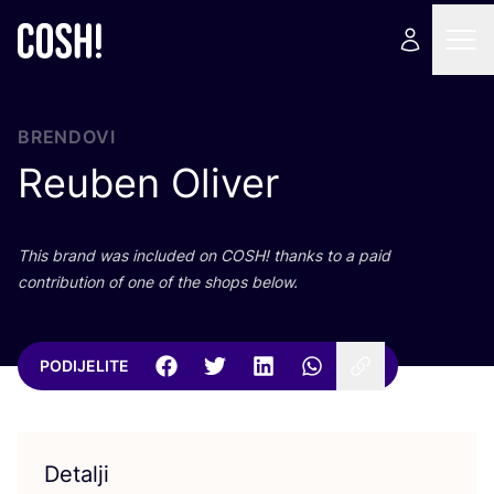
BRENDOVI
Reuben Oliver
This brand was inclu­ded on
COSH
! than­ks to a paid
con­tri­bu­ti­on of one of the shops below.
PODIJELITE
Detalji