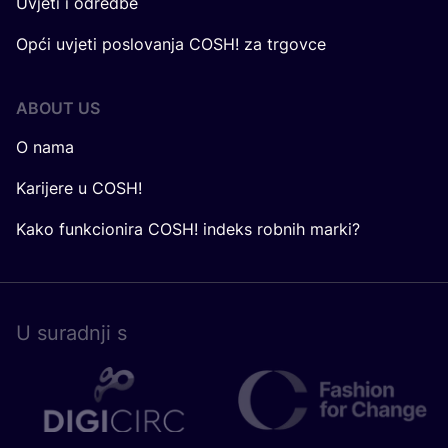
Uvjeti i odredbe
Opći uvjeti poslovanja COSH! za trgovce
ABOUT US
O nama
Karijere u COSH!
Kako funkcionira COSH! indeks robnih marki?
U surad­nji s