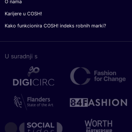
O nama
Karijere u COSH!
Kako funkcionira COSH! indeks robnih marki?
U surad­nji s