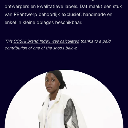
ontwer­pers en kwa­li­ta­ti­eve labels. Dat maakt een stuk
van REan­twerp beho­or­lijk exclu­si­ef: han­d­ma­de en
enkel in kle­ine opla­ges beschikbaar.
This
COSH
! Brand Index was cal­cu­la­ted
than­ks to a paid
con­tri­bu­ti­on of one of the shops below.