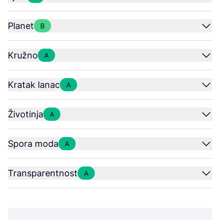
Planet
B
Kružno
A
Kratak lanac
A
Životinja
A
Spora moda
A
Transparentnost
A