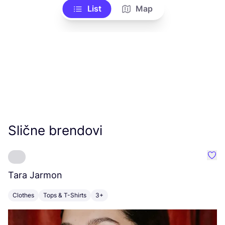
List
Map
Slične brendovi
Favo
Tara Jarmon
S
Clothes
Tops & T-Shirts
3+
C