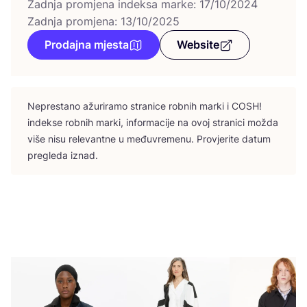
Zadnja promjena indeksa marke: 17/10/2024
Zadnja promjena: 13/10/2025
Prodajna mjesta
Website
Nepres­ta­no ažu­ri­ra­mo stra­ni­ce rob­nih mar­ki i
COSH
!
indek­se rob­nih mar­ki, infor­ma­ci­je na ovoj stra­ni­ci možda
više nisu rele­vant­ne u među­vre­me­nu. Pro­vje­ri­te datum
pre­gle­da iznad.