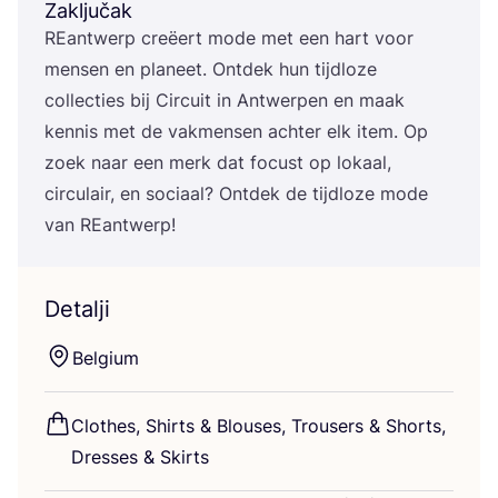
Zaključak
REan­twerp creëert mode met een hart voor
men­sen en pla­ne­et. Ont­dek hun tijd­lo­ze
col­lec­ti­es bij Cir­cu­it in Antwer­pen en maak
ken­nis met de vak­men­sen ach­ter elk item. Op
zoek naar een merk dat focust op loka­al,
cir­cu­la­ir, en soci­aal? Ont­dek de tijd­lo­ze mode
van REantwerp!
Detalji
Bel­gi­um
Clot­hes, Shirts
&
Blo­uses, Tro­users
&
Shorts,
Dre­sses
&
Skirts