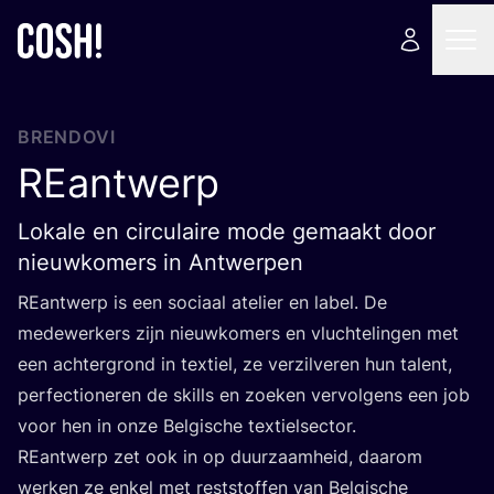
BRENDOVI
REantwerp
Lokale en circulaire mode gemaakt door
nieuwkomers in Antwerpen
REan­twerp is een soci­aal ate­li­er en label. De
medewer­kers zijn nieuwko­mers en vluc­h­te­lin­gen met
een ach­ter­grond in texti­el, ze ver­zil­ve­ren hun talent,
per­fec­ti­one­ren de skil­ls en zoeken ver­vol­gens een job
voor hen in onze Bel­gis­c­he texti­el­sec­tor.
REan­twerp zet ook in op duur­za­am­he­id, daarom
wer­ken ze enkel met res­t­stof­fen van Bel­gis­c­he