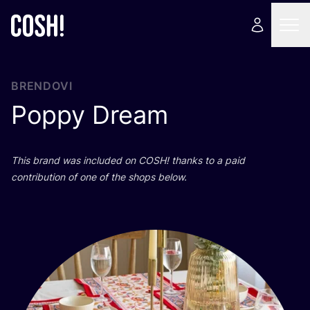
BRENDOVI
Poppy Dream
This brand was inclu­ded on
COSH
! than­ks to a paid
con­tri­bu­ti­on of one of the shops below.