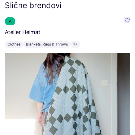
Slične brendovi
A
Favo
Atelier Heimat
H
Clothes
Blankets, Rugs & Throws
1+
C