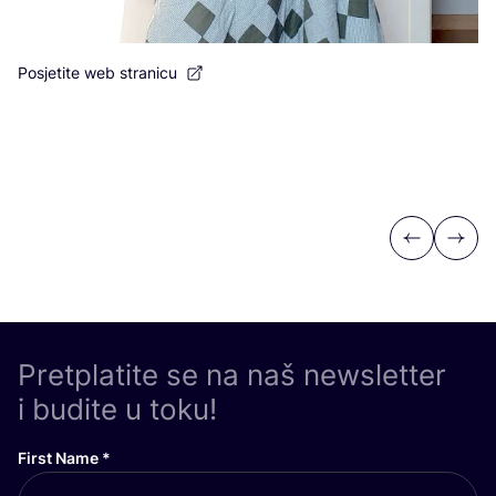
Posjetite web stranicu
Po
Previous
Next
Pretplatite se na naš newsletter
i budite u toku!
First Name
*