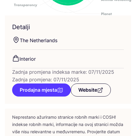
Detalji
The Net­her­lan­ds
Inte­ri­or
Zadnja promjena indeksa marke: 07/11/2025
Zadnja promjena: 07/11/2025
Prodajna mjesta
Website
Nepres­ta­no ažu­ri­ra­mo stra­ni­ce rob­nih mar­ki i
COSH
!
indek­se rob­nih mar­ki, infor­ma­ci­je na ovoj stra­ni­ci možda
više nisu rele­vant­ne u među­vre­me­nu. Pro­vje­ri­te datum