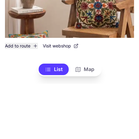
Add to route
Visit webshop
List
Map