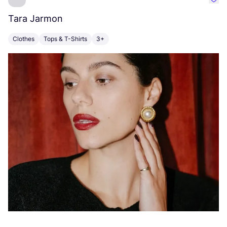
Favo
Tara Jarmon
A
Clothes
Tops & T-Shirts
3+
K