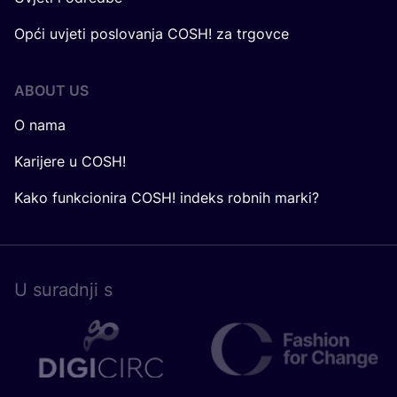
Opći uvjeti poslovanja COSH! za trgovce
ABOUT US
O nama
Karijere u COSH!
Kako funkcionira COSH! indeks robnih marki?
U surad­nji s