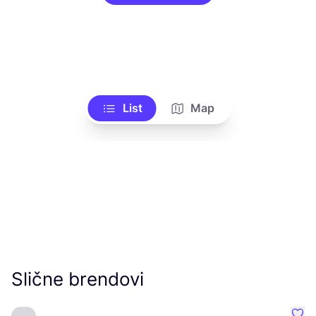
List
Map
Slične brendovi