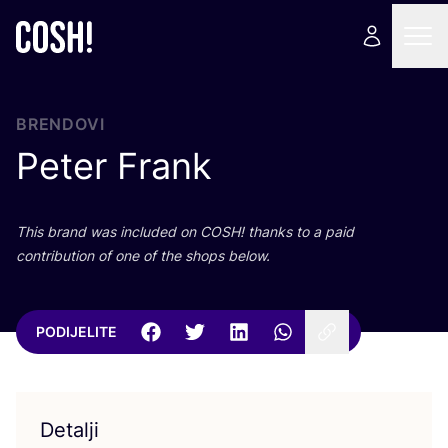
BRENDOVI
Peter Frank
This brand was inclu­ded on
COSH
! than­ks to a paid
con­tri­bu­ti­on of one of the shops below.
PODIJELITE
Detalji