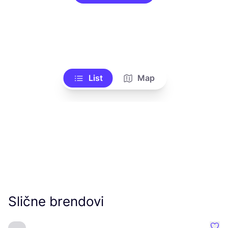
List
Map
Slične brendovi