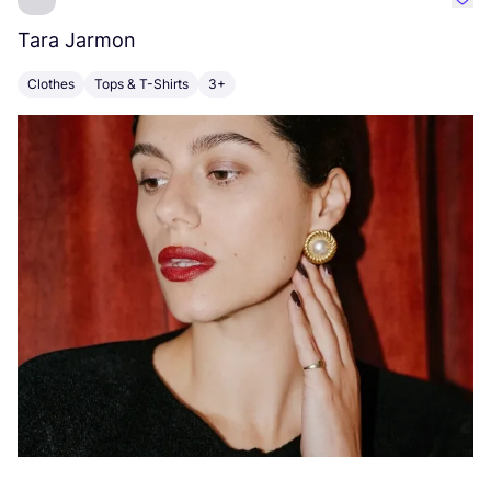
Favo
Tara Jarmon
A
Clothes
Tops & T-Shirts
3+
K