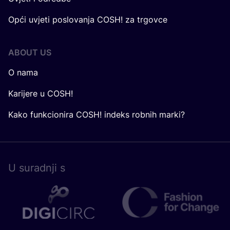
Opći uvjeti poslovanja COSH! za trgovce
ABOUT US
O nama
Karijere u COSH!
Kako funkcionira COSH! indeks robnih marki?
U surad­nji s