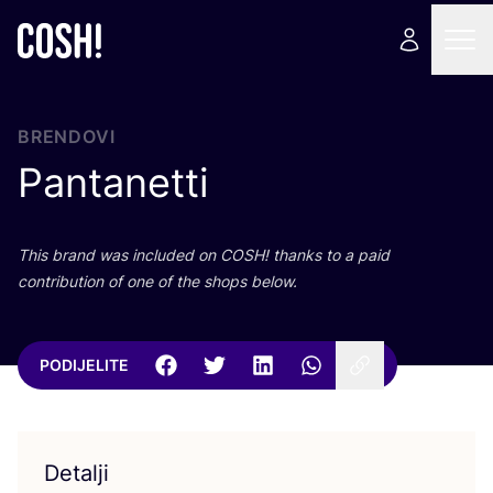
BRENDOVI
Pantanetti
This brand was inclu­ded on
COSH
! than­ks to a paid
con­tri­bu­ti­on of one of the shops below.
PODIJELITE
Detalji