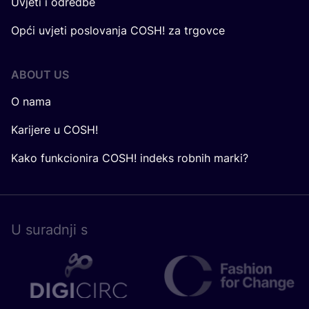
Uvjeti i odredbe
Opći uvjeti poslovanja COSH! za trgovce
ABOUT US
O nama
Karijere u COSH!
Kako funkcionira COSH! indeks robnih marki?
U surad­nji s