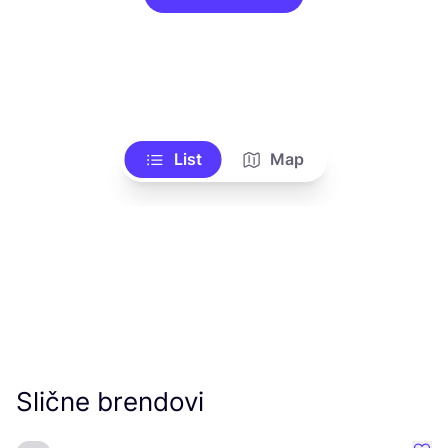
List
Map
Slične brendovi