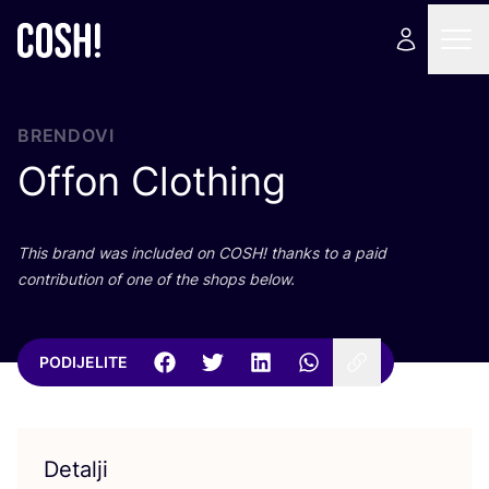
BRENDOVI
Offon Clothing
This brand was inclu­ded on
COSH
! than­ks to a paid
con­tri­bu­ti­on of one of the shops below.
PODIJELITE
Detalji