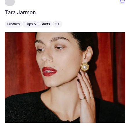
Favo
Tara Jarmon
A
Clothes
Tops & T-Shirts
3+
K