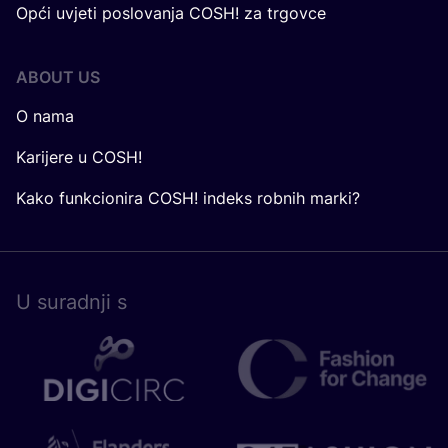
Opći uvjeti poslovanja COSH! za trgovce
ABOUT US
O nama
Karijere u COSH!
Kako funkcionira COSH! indeks robnih marki?
U surad­nji s