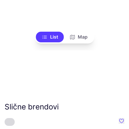
List
Map
Slične brendovi
Favo