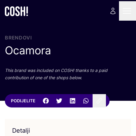
BRENDOVI
Ocamora
This brand was inclu­ded on
COSH
! than­ks to a paid
con­tri­bu­ti­on of one of the shops below.
PODIJELITE
Detalji