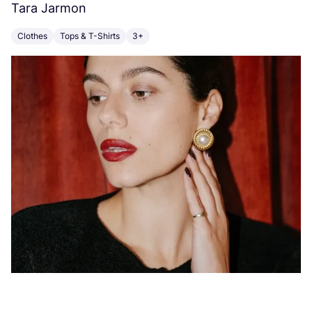
Tara Jarmon
A
Clothes
Tops & T-Shirts
3+
K