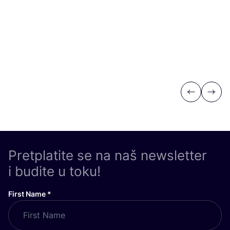
Po
Previous
Next
Pretplatite se na naš newsletter
i budite u toku!
First Name
*