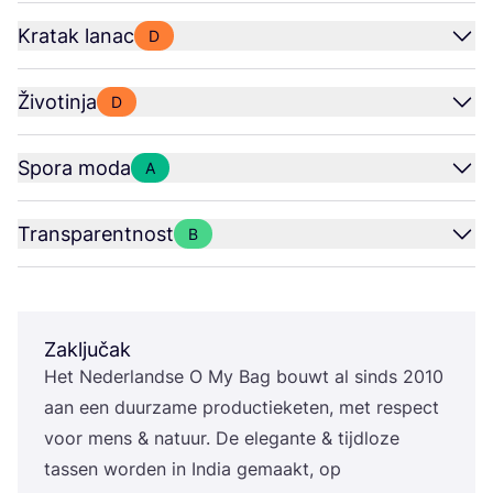
Kratak lanac
D
Životinja
D
Spora moda
A
Transparentnost
B
Zaključak
Het Neder­lan­d­se O My Bag bouwt al sin­ds
2010
aan een duur­za­me pro­duc­ti­eke­ten, met res­pect
voor mens
&
natu­ur. De ele­gan­te
&
tijd­lo­ze
tassen wor­den in India gema­akt, op