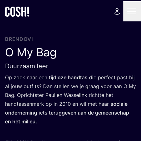
BRENDOVI
O My Bag
Duurzaam leer
Op zoek naar een
tijd­lo­ze han­d­tas
die per­fect past bij
al jouw out­fits? Dan stel­len we je gra­ag voor aan O My
Bag. Opric­h­t­ster Pauli­en Wesse­link ric­h­t­te het
han­d­ta­ssen­merk op in
2010
en wil met haar
soci­ale
onder­ne­ming
iets
terug­ge­ven aan de geme­en­s­c­hap
en het milieu.