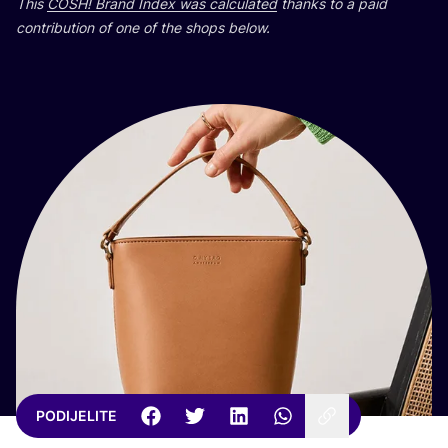
This
COSH
! Brand Index was cal­cu­la­ted
than­ks to a paid
con­tri­bu­ti­on of one of the shops below.
PODIJELITE