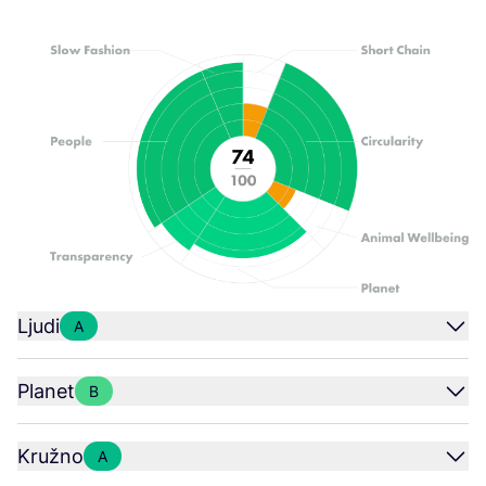
Ljudi
A
Planet
B
Kružno
A