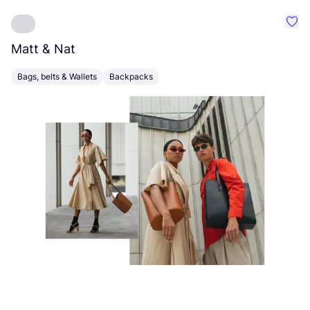
Favo
Matt
&
Nat
E
Bags, belts & Wallets
Backpacks
A