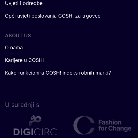
Uvjeti i odredbe
Opći uvjeti poslovanja COSH! za trgovce
ABOUT US
O nama
Karijere u COSH!
Kako funkcionira COSH! indeks robnih marki?
U surad­nji s