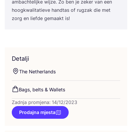
ambac­h­te­lij­ke wij­ze. Zo ben je zeker van een
hoog­kwa­li­ta­ti­eve han­d­tas of rug­zak die met
zorg en lief­de gema­akt is!
Detalji
The Net­her­lan­ds
Bags, bel­ts
&
Wallets
Zadnja promjena: 14/12/2023
Prodajna mjesta