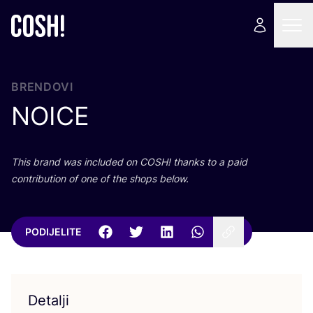
BRENDOVI
NOICE
This brand was inclu­ded on
COSH
! than­ks to a paid
con­tri­bu­ti­on of one of the shops below.
PODIJELITE
Detalji