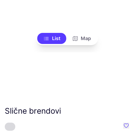
List
Map
Slične brendovi
Favo