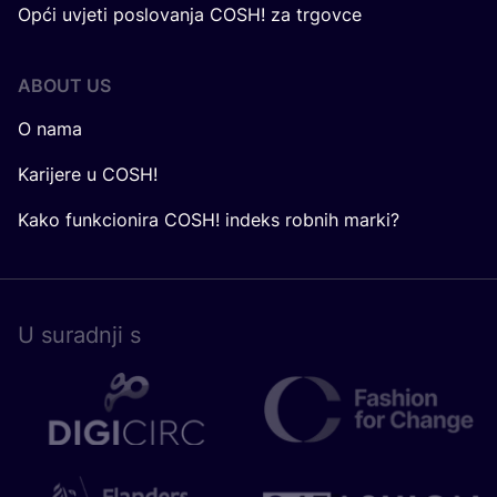
Opći uvjeti poslovanja COSH! za trgovce
ABOUT US
O nama
Karijere u COSH!
Kako funkcionira COSH! indeks robnih marki?
U surad­nji s