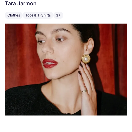
Tara Jarmon
A
Clothes
Tops & T-Shirts
3+
K