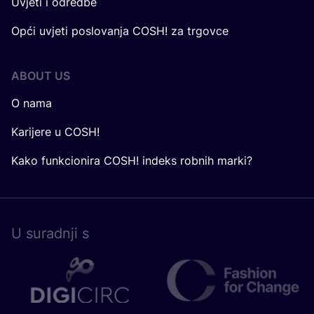
Uvjeti i odredbe
Opći uvjeti poslovanja COSH! za trgovce
ABOUT US
O nama
Karijere u COSH!
Kako funkcionira COSH! indeks robnih marki?
U surad­nji s