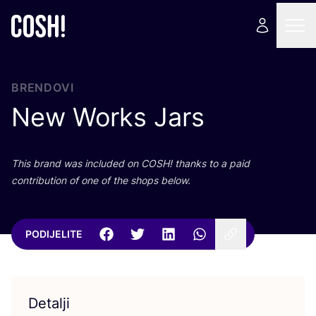
BRENDOVI
New Works Jars
This brand was inclu­ded on
COSH
! than­ks to a paid
con­tri­bu­ti­on of one of the shops below.
PODIJELITE
Detalji