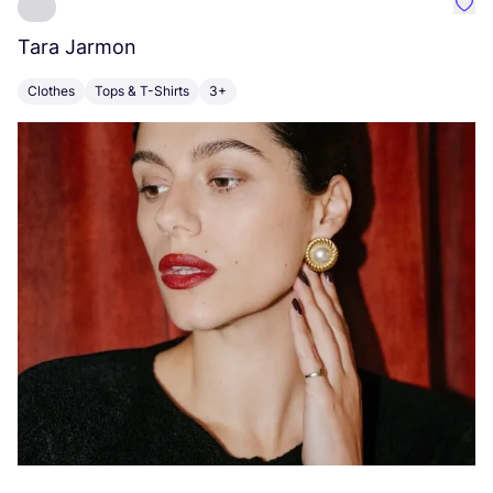
Favo
Tara Jarmon
A
Clothes
Tops & T-Shirts
3+
K