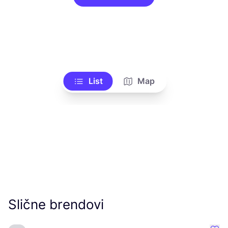
List
Map
Slične brendovi