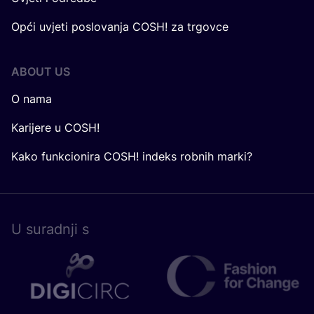
Opći uvjeti poslovanja COSH! za trgovce
ABOUT US
O nama
Karijere u COSH!
Kako funkcionira COSH! indeks robnih marki?
U surad­nji s