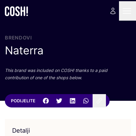
BRENDOVI
Naterra
This brand was inclu­ded on
COSH
! than­ks to a paid
con­tri­bu­ti­on of one of the shops below.
PODIJELITE
Detalji