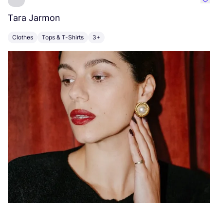
Favo
Tara Jarmon
A
Clothes
Tops & T-Shirts
3+
K