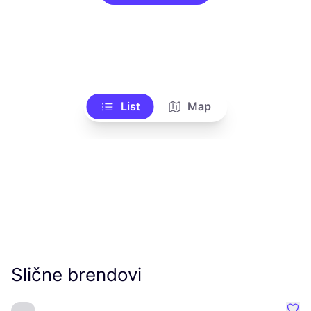
List
Map
Slične brendovi