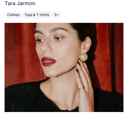
Tara Jarmon
A
Clothes
Tops & T-Shirts
3+
K