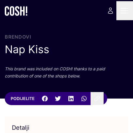
BRENDOVI
Nap Kiss
This brand was inclu­ded on
COSH
! than­ks to a paid
con­tri­bu­ti­on of one of the shops below.
PODIJELITE
Detalji