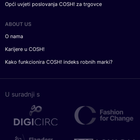
Opći uvjeti poslovanja COSH! za trgovce
ABOUT US
O nama
Karijere u COSH!
Kako funkcionira COSH! indeks robnih marki?
U surad­nji s