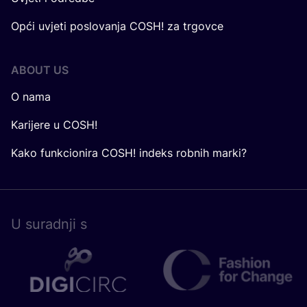
Opći uvjeti poslovanja COSH! za trgovce
ABOUT US
O nama
Karijere u COSH!
Kako funkcionira COSH! indeks robnih marki?
U surad­nji s