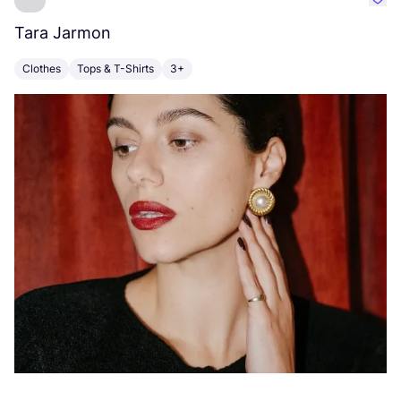
Favo
Tara Jarmon
A
Clothes
Tops & T-Shirts
3+
K