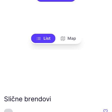
List
Map
Slične brendovi