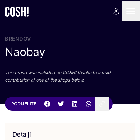
BRENDOVI
Naobay
This brand was inclu­ded on
COSH
! than­ks to a paid
con­tri­bu­ti­on of one of the shops below.
PODIJELITE
Detalji