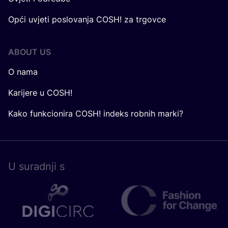
Opći uvjeti poslovanja COSH! za trgovce
ABOUT US
O nama
Karijere u COSH!
Kako funkcionira COSH! indeks robnih marki?
U surad­nji s