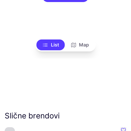
List
Map
Slične brendovi