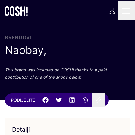
BRENDOVI
Naobay,
This brand was inclu­ded on
COSH
! than­ks to a paid
con­tri­bu­ti­on of one of the shops below.
PODIJELITE
Detalji