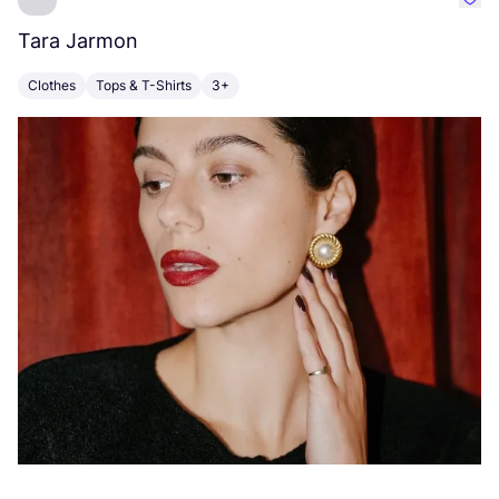
Favo
Tara Jarmon
A
Clothes
Tops & T-Shirts
3+
K