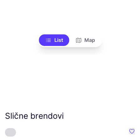
List
Map
Slične brendovi
Favo