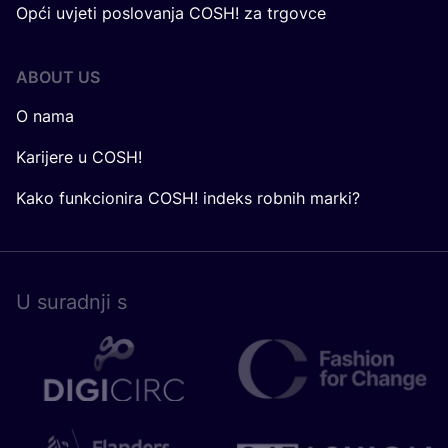
Opći uvjeti poslovanja COSH! za trgovce
ABOUT US
O nama
Karijere u COSH!
Kako funkcionira COSH! indeks robnih marki?
U surad­nji s