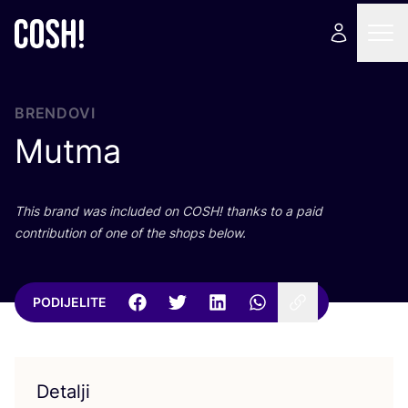
BRENDOVI
Mutma
This brand was inclu­ded on
COSH
! than­ks to a paid
con­tri­bu­ti­on of one of the shops below.
PODIJELITE
Detalji