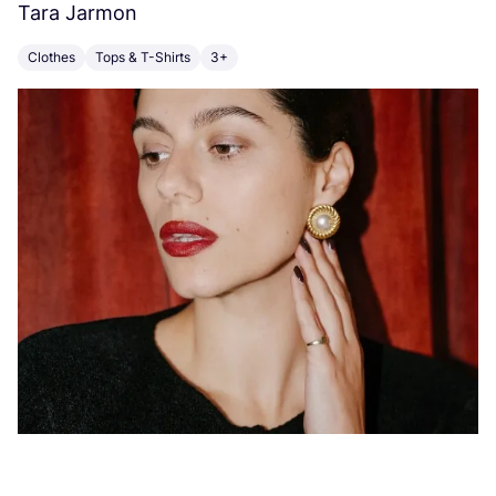
Tara Jarmon
A
Clothes
Tops & T-Shirts
3+
K