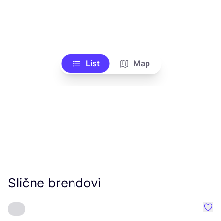
List
Map
Slične brendovi
Favo