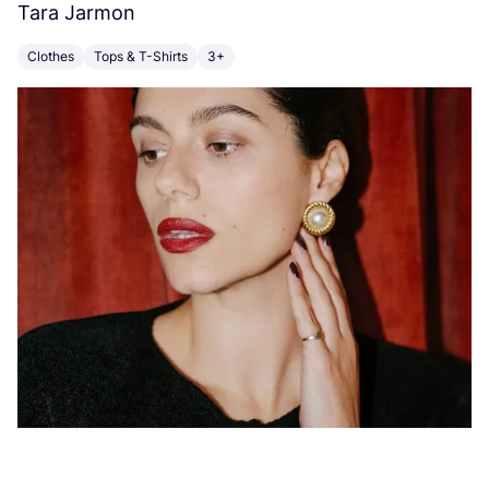
Tara Jarmon
A
Clothes
Tops & T-Shirts
3+
K