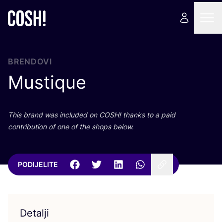
BRENDOVI
Mustique
This brand was inclu­ded on
COSH
! than­ks to a paid
con­tri­bu­ti­on of one of the shops below.
PODIJELITE
Detalji