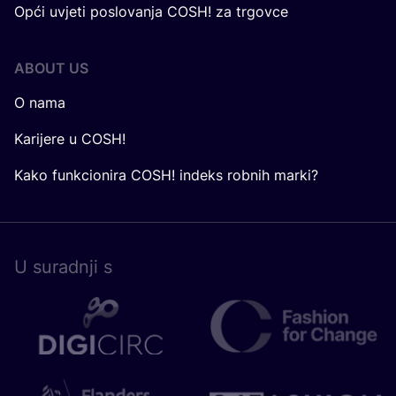
Opći uvjeti poslovanja COSH! za trgovce
ABOUT US
O nama
Karijere u COSH!
Kako funkcionira COSH! indeks robnih marki?
U surad­nji s