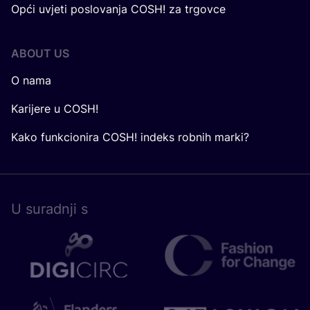
Opći uvjeti poslovanja COSH! za trgovce
ABOUT US
O nama
Karijere u COSH!
Kako funkcionira COSH! indeks robnih marki?
U surad­nji s