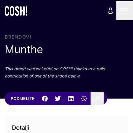
BRENDOVI
Munthe
This brand was inclu­ded on
COSH
! than­ks to a paid
con­tri­bu­ti­on of one of the shops below.
PODIJELITE
Detalji