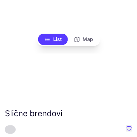
List
Map
Slične brendovi
Favo