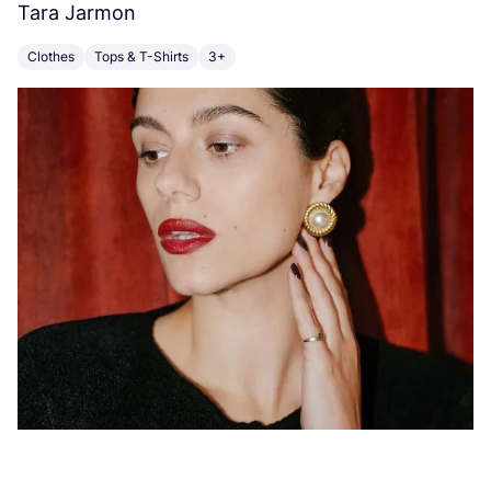
Tara Jarmon
A
Clothes
Tops & T-Shirts
3+
K