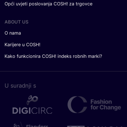
Opći uvjeti poslovanja COSH! za trgovce
ABOUT US
O nama
Karijere u COSH!
Kako funkcionira COSH! indeks robnih marki?
U surad­nji s