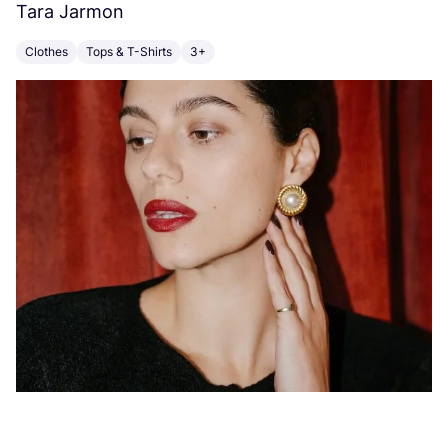
Tara Jarmon
A
Clothes
Tops & T-Shirts
3+
K