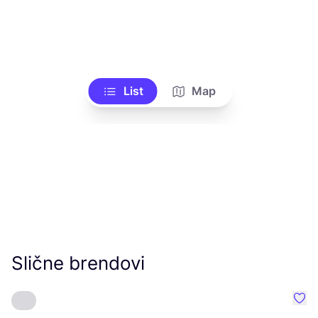
List
Map
Slične brendovi
Favo