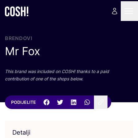
BRENDOVI
Mr Fox
This brand was inclu­ded on
COSH
! than­ks to a paid
con­tri­bu­ti­on of one of the shops below.
PODIJELITE
Detalji