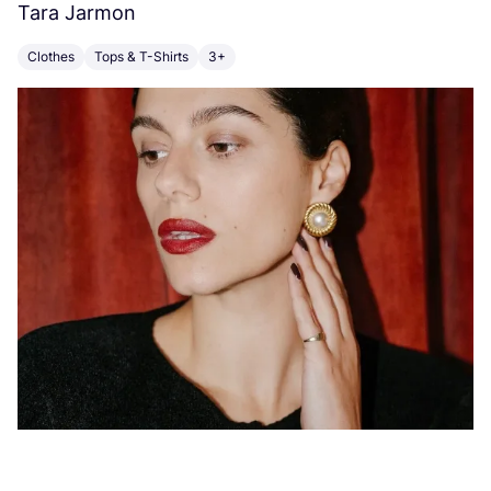
Tara Jarmon
A
Clothes
Tops & T-Shirts
3+
K