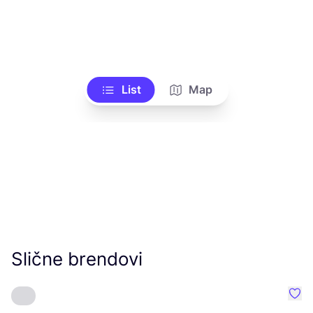
List
Map
Slične brendovi
Favo