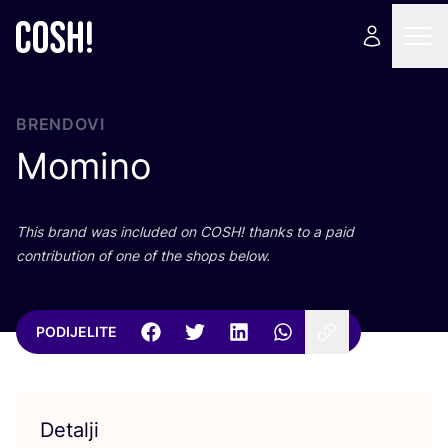
BRENDOVI
Momino
This brand was inclu­ded on
COSH
! than­ks to a paid
con­tri­bu­ti­on of one of the shops below.
PODIJELITE
Detalji