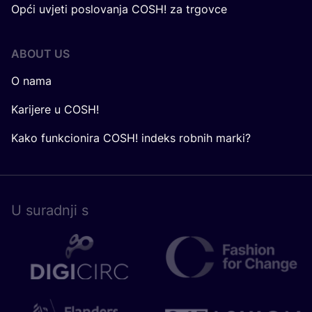
Opći uvjeti poslovanja COSH! za trgovce
ABOUT US
O nama
Karijere u COSH!
Kako funkcionira COSH! indeks robnih marki?
U surad­nji s