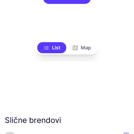
List
Map
Slične brendovi