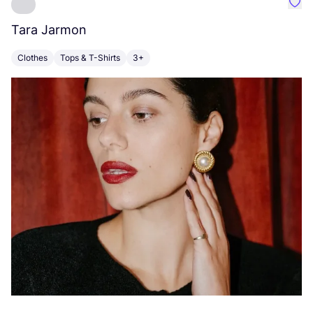
Favo
Tara Jarmon
A
Clothes
Tops & T-Shirts
3+
K