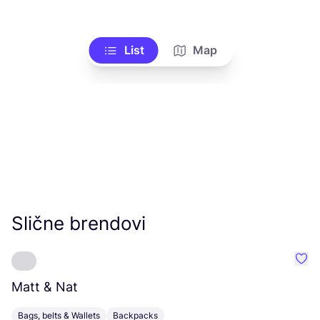
List
Map
Slične brendovi
Favo
Matt
&
Nat
O
Bags, belts & Wallets
Backpacks
C