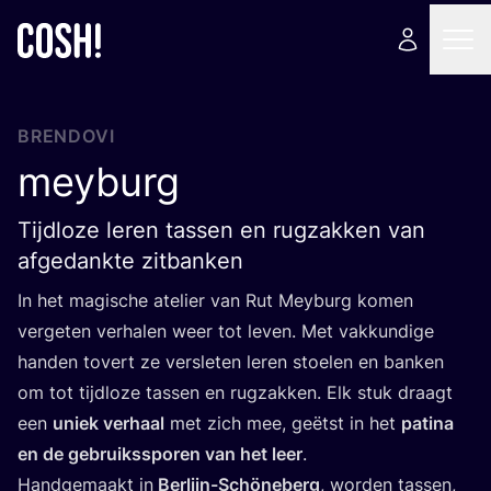
BRENDOVI
meyburg
Tijdloze leren tassen en rugzakken van
afgedankte zitbanken
In het magis­c­he ate­li­er van Rut Meyburg komen
ver­ge­ten ver­ha­len weer tot leven. Met vak­kun­di­ge
han­den tovert ze ver­s­le­ten leren sto­elen en ban­ken
om tot tijd­lo­ze tassen en rug­zak­ken. Elk stuk dra­agt
een
uni­ek ver­ha­al
met zich mee, geëtst in het
pati­na
en de gebru­ik­ss­po­ren van het leer
.
Hand­ge­ma­akt in
Ber­lijn-Schöne­berg
, wor­den tassen,