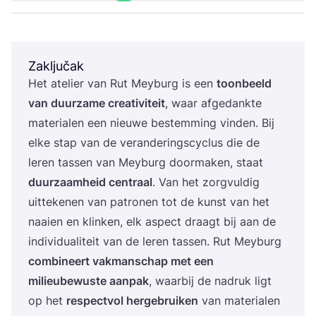
Zaključak
Het ate­li­er van Rut Meyburg is een
toon­be­eld
van duur­za­me cre­ati­vi­te­it
, waar afge­dan­k­te
mate­ri­alen een nieuwe bes­tem­ming vin­den. Bij
elke stap van de veran­de­rin­g­s­cy­clus die de
leren tassen van Meyburg door­ma­ken, sta­at
duur­za­am­he­id cen­tra­al
. Van het zor­gvul­dig
uit­te­ke­nen van patro­nen tot de kunst van het
naaien en klin­ken, elk aspect dra­agt bij aan de
indi­vi­du­ali­te­it van de leren tassen. Rut Meyburg
com­bi­ne­ert vak­man­s­c­hap met een
mili­eubewus­te aan­pak
, waar­bij de nadruk ligt
op het
res­pec­tvol her­ge­bru­iken
van mate­ri­alen