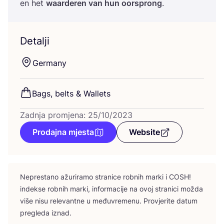
en het
waar­de­ren van hun oor­s­prong
.
Detalji
Ger­many
Bags, bel­ts
&
Wallets
Zadnja promjena: 25/10/2023
Prodajna mjesta
Website
Nepres­ta­no ažu­ri­ra­mo stra­ni­ce rob­nih mar­ki i
COSH
!
indek­se rob­nih mar­ki, infor­ma­ci­je na ovoj stra­ni­ci možda
više nisu rele­vant­ne u među­vre­me­nu. Pro­vje­ri­te datum
pre­gle­da iznad.