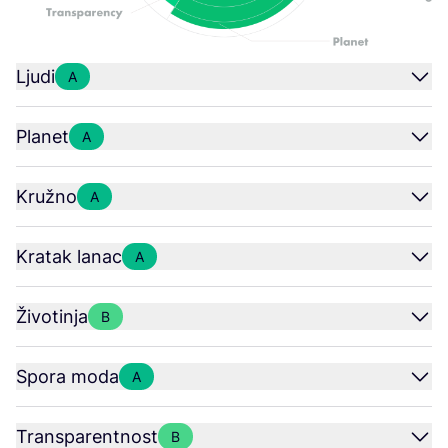
Ljudi
A
Planet
A
Kružno
A
Kratak lanac
A
Životinja
B
Spora moda
A
Transparentnost
B