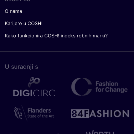
O nama
Karijere u COSH!
Kako funkcionira COSH! indeks robnih marki?
U surad­nji s