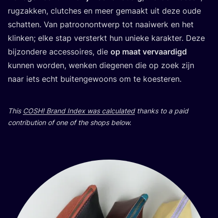
rug­zak­ken, clut­c­hes en meer gema­akt uit deze oude
schat­ten. Van patro­onon­twerp tot naaiwerk en het
klin­ken; elke stap ver­ster­kt hun uni­eke karak­ter. Deze
bij­zon­de­re acce­sso­ires, die
op maat ver­va­ar­digd
kun­nen wor­den, wen­ken diege­nen die op zoek zijn
naar iets echt buiten­gewo­ons om te koesteren.
This
COSH
! Brand Index was cal­cu­la­ted
than­ks to a paid
con­tri­bu­ti­on of one of the shops below.