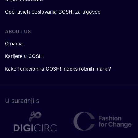
Opći uvjeti poslovanja COSH! za trgovce
ABOUT US
O nama
Karijere u COSH!
Kako funkcionira COSH! indeks robnih marki?
U surad­nji s