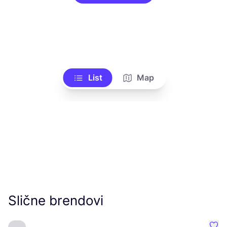
List
Map
Slične brendovi