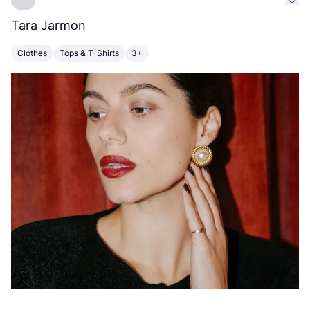
Favo
Tara Jarmon
A
Clothes
Tops & T-Shirts
3+
K