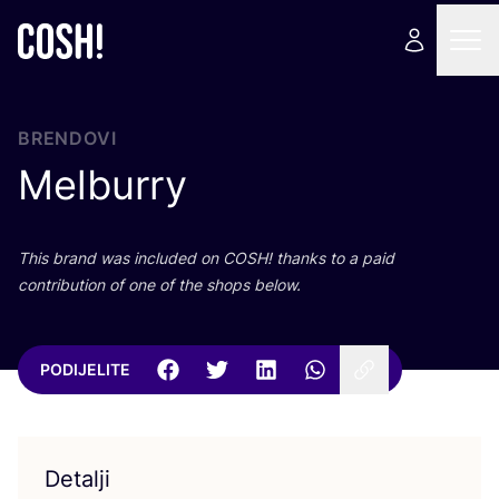
BRENDOVI
Melburry
This brand was inclu­ded on
COSH
! than­ks to a paid
con­tri­bu­ti­on of one of the shops below.
PODIJELITE
Detalji