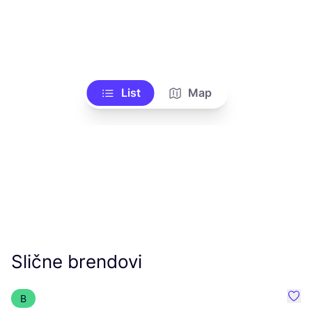
List
Map
Slične brendovi
B
Favo