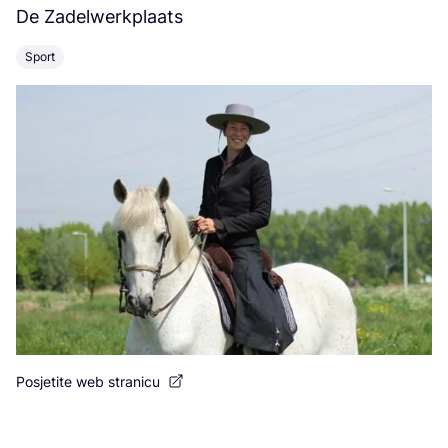
De Zadelwerkplaats
Li
Sport
S
Posjetite web stranicu