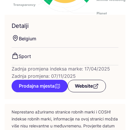
Detalji
Bel­gi­um
Sport
Zadnja promjena indeksa marke: 17/04/2025
Zadnja promjena: 07/11/2025
Prodajna mjesta
Website
Nepres­ta­no ažu­ri­ra­mo stra­ni­ce rob­nih mar­ki i
COSH
!
indek­se rob­nih mar­ki, infor­ma­ci­je na ovoj stra­ni­ci možda
više nisu rele­vant­ne u među­vre­me­nu. Pro­vje­ri­te datum