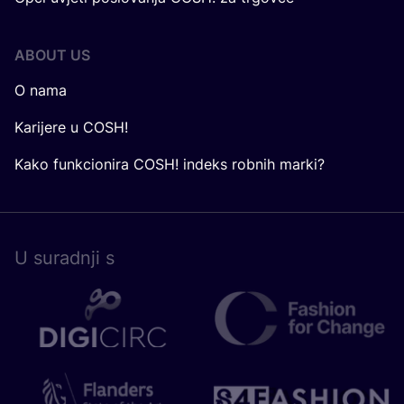
ABOUT US
O nama
Karijere u COSH!
Kako funkcionira COSH! indeks robnih marki?
U surad­nji s