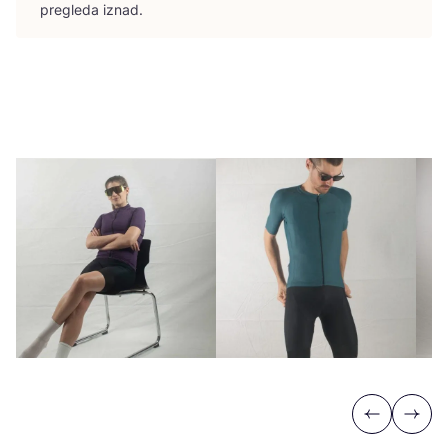
pre­gle­da iznad.
Previous
Next