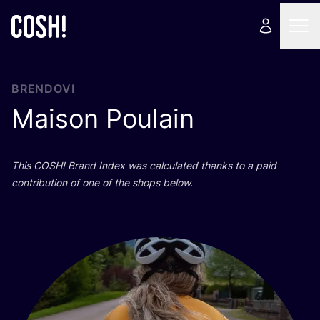
BRENDOVI
Maison Poulain
This
COSH
! Brand Index was cal­cu­la­ted
than­ks to a paid
con­tri­bu­ti­on of one of the shops below.