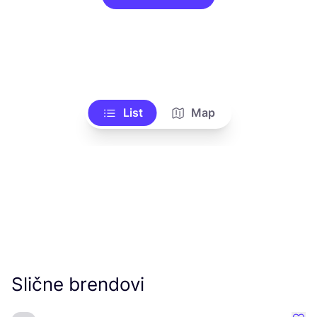
List
Map
Slične brendovi