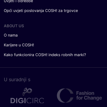
Uvjeti i odredbe
Opći uvjeti poslovanja COSH! za trgovce
ABOUT US
O nama
Karijere u COSH!
Kako funkcionira COSH! indeks robnih marki?
U surad­nji s