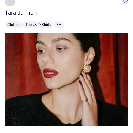
Favo
Tara Jarmon
A
Clothes
Tops & T-Shirts
3+
K