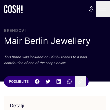
BRENDOVI
Mair Berlin Jewellery
This brand was inclu­ded on
COSH
! than­ks to a paid
con­tri­bu­ti­on of one of the shops below.
PODIJELITE
Detalji