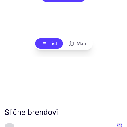
List
Map
Slične brendovi