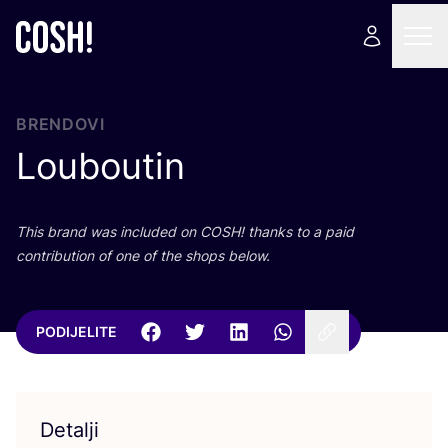
BRENDOVI
Louboutin
This brand was inclu­ded on
COSH
! than­ks to a paid
con­tri­bu­ti­on of one of the shops below.
PODIJELITE
Detalji