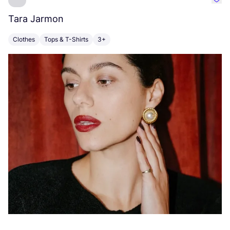
Favo
Tara Jarmon
A
Clothes
Tops & T-Shirts
3+
K