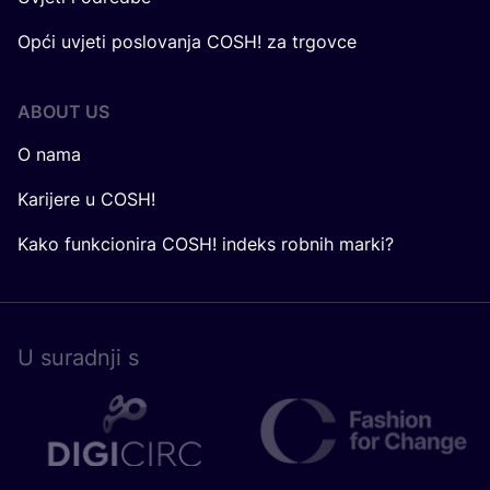
Opći uvjeti poslovanja COSH! za trgovce
ABOUT US
O nama
Karijere u COSH!
Kako funkcionira COSH! indeks robnih marki?
U surad­nji s