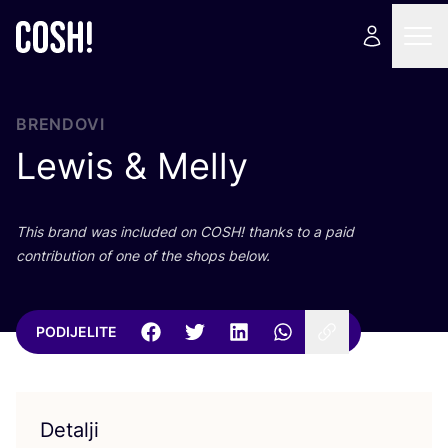
BRENDOVI
Lewis
&
Melly
This brand was inclu­ded on
COSH
! than­ks to a paid
con­tri­bu­ti­on of one of the shops below.
PODIJELITE
Detalji