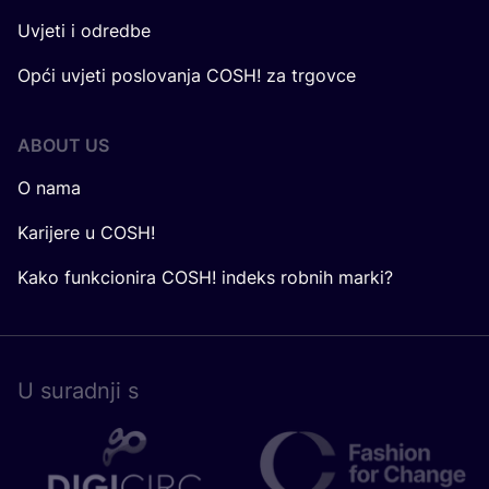
Uvjeti i odredbe
Opći uvjeti poslovanja COSH! za trgovce
ABOUT US
O nama
Karijere u COSH!
Kako funkcionira COSH! indeks robnih marki?
U surad­nji s