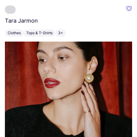
Favo
Tara Jarmon
A
Clothes
Tops & T-Shirts
3+
K