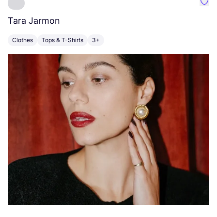
Favo
Tara Jarmon
A
Clothes
Tops & T-Shirts
3+
K