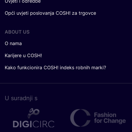
Uvjeti i odredbe
Opći uvjeti poslovanja COSH! za trgovce
ABOUT US
O nama
Karijere u COSH!
Kako funkcionira COSH! indeks robnih marki?
U surad­nji s