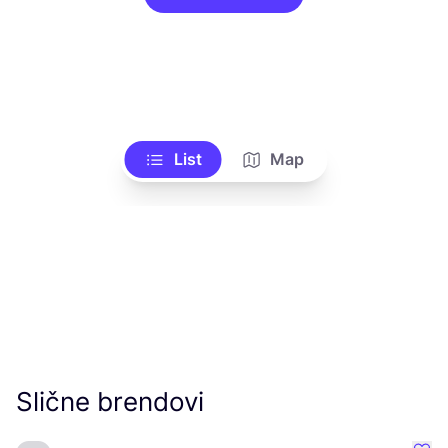
List
Map
Slične brendovi