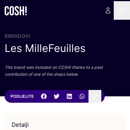
BRENDOVI
Les MilleFeuilles
This brand was inclu­ded on
COSH
! than­ks to a paid
con­tri­bu­ti­on of one of the shops below.
PODIJELITE
Detalji