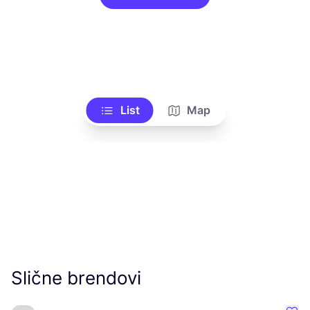
List
Map
Slične brendovi