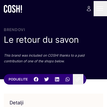
BRENDOVI
Le retour du savon
This brand was inclu­ded on
COSH
! than­ks to a paid
con­tri­bu­ti­on of one of the shops below.
PODIJELITE
Detalji