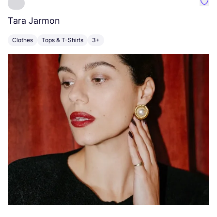
Favo
Tara Jarmon
A
Clothes
Tops & T-Shirts
3+
K