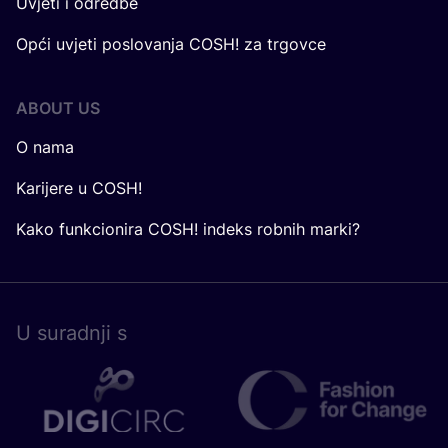
Uvjeti i odredbe
Opći uvjeti poslovanja COSH! za trgovce
ABOUT US
O nama
Karijere u COSH!
Kako funkcionira COSH! indeks robnih marki?
U surad­nji s