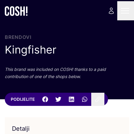
BRENDOVI
Kingfisher
This brand was inclu­ded on
COSH
! than­ks to a paid
con­tri­bu­ti­on of one of the shops below.
PODIJELITE
Detalji