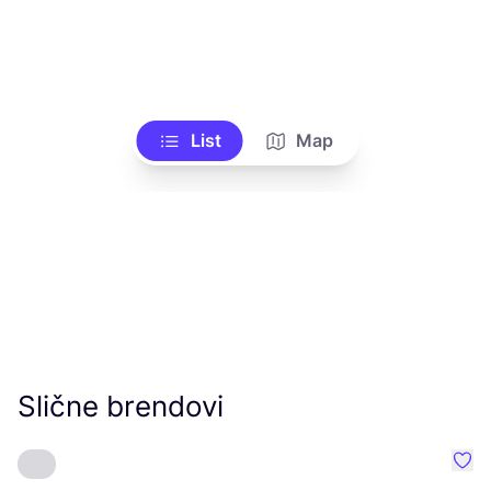
List
Map
Slične brendovi
Favo