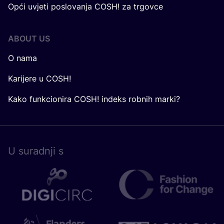
Opći uvjeti poslovanja COSH! za trgovce
ABOUT US
O nama
Karijere u COSH!
Kako funkcionira COSH! indeks robnih marki?
U surad­nji s