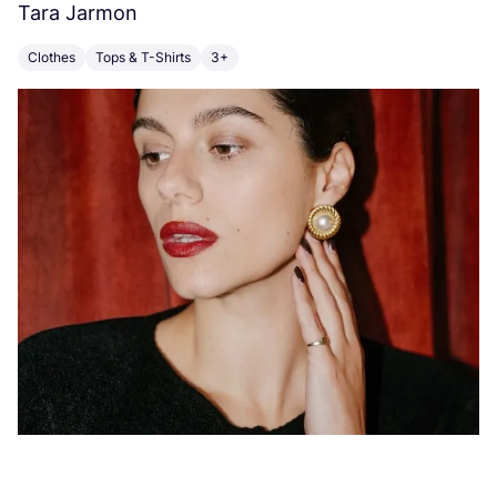
Tara Jarmon
A
Clothes
Tops & T-Shirts
3+
K