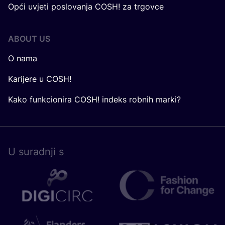
Opći uvjeti poslovanja COSH! za trgovce
ABOUT US
O nama
Karijere u COSH!
Kako funkcionira COSH! indeks robnih marki?
U surad­nji s