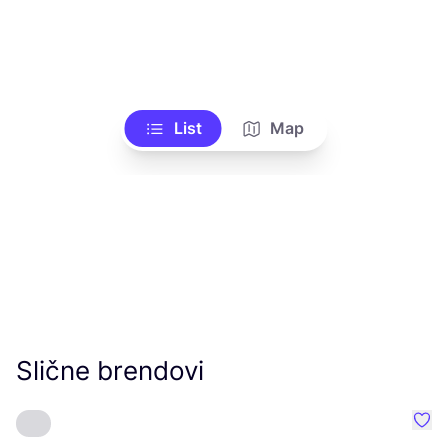
List
Map
Slične brendovi
Favo