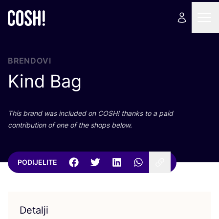
BRENDOVI
Kind Bag
This brand was inclu­ded on
COSH
! than­ks to a paid
con­tri­bu­ti­on of one of the shops below.
PODIJELITE
Detalji