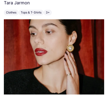
Tara Jarmon
A
Clothes
Tops & T-Shirts
3+
K