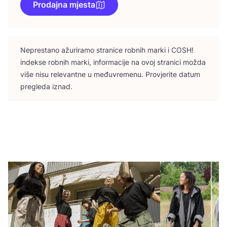
Prodajna mjesta
Nepres­ta­no ažu­ri­ra­mo stra­ni­ce rob­nih mar­ki i
COSH
!
indek­se rob­nih mar­ki, infor­ma­ci­je na ovoj stra­ni­ci možda
više nisu rele­vant­ne u među­vre­me­nu. Pro­vje­ri­te datum
pre­gle­da iznad.