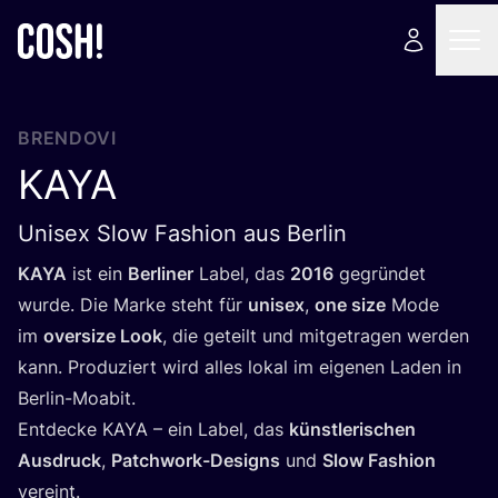
BRENDOVI
KAYA
Unisex Slow Fashion aus Berlin
KAYA
ist ein
Ber­li­ner
Label, das
2016
gegrün­det
wur­de. Die Mar­ke steht für
uni­sex
,
one size
Mode
im
over­si­ze Look
, die gete­ilt und mit­ge­tra­gen wer­den
kann. Pro­du­zi­ert wird alles lokal im eige­nen Laden in
Ber­lin-Moabit.
Ent­dec­ke
KAYA
– ein Label, das
küns­tle­ris­c­hen
Aus­druck
,
Pat­c­hwork-Desig­ns
und
Slow Fashi­on
vereint.