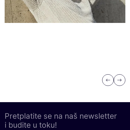
Po
Previous
Next
Pretplatite se na naš newsletter
i budite u toku!