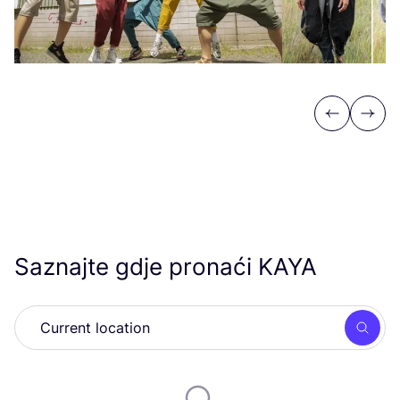
Previous
Next
Saznajte gdje pronaći
KAYA
Searc