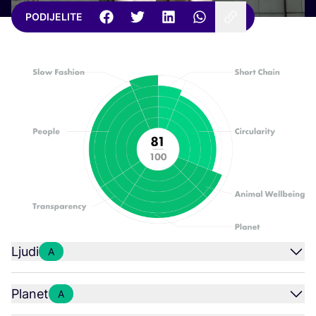
PODIJELITE
Ljudi
A
Planet
A