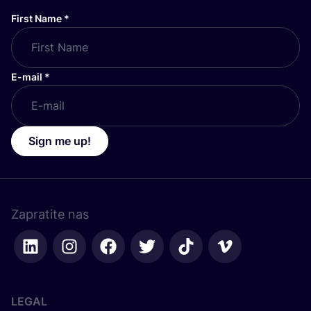
First Name
*
E-mail
*
Sign me up!
Zapratite nas
LEGAL