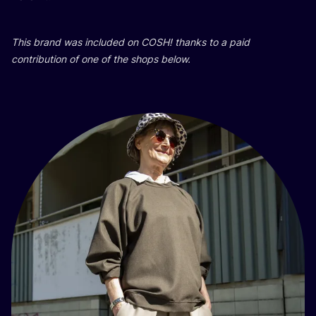
This brand was inclu­ded on
COSH
! than­ks to a paid
con­tri­bu­ti­on of one of the shops below.