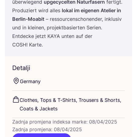
überwi­egend
upgecycel­ten Natur­fa­sern
fer­tigt.
Pro­du­zi­ert wird alles
lokal im eige­nen Ate­li­er in
Ber­lin-Moabit
– resso­ur­cen­s­c­ho­nen­der, ink­lu­siv
und in kle­inen, pro­jek­t­ba­si­er­ten Seri­en.
Ent­dec­ke jetzt
KAYA
unten auf der
COSH
! Karte.
Detalji
Ger­many
Clot­hes, Tops
&
T‑Shirts, Tro­users
&
Shorts,
Coats
&
Jackets
Zadnja promjena indeksa marke: 08/04/2025
Zadnja promjena: 08/04/2025