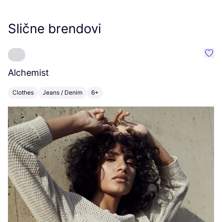
Slične brendovi
Favo
Alchemist
O
Clothes
Jeans / Denim
6+
C