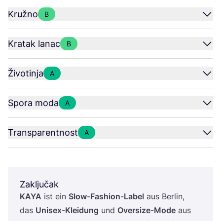
Kružno
B
Kratak lanac
B
Životinja
A
Spora moda
A
Transparentnost
A
Zaključak
KAYA
ist ein
Slow-Fashi­on-Label
aus Ber­lin,
das
Uni­sex-Kle­idung
und
Over­si­ze-Mode
aus