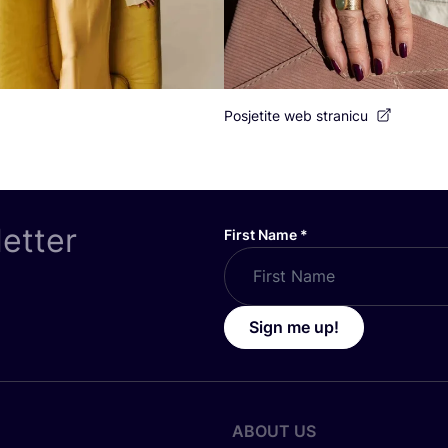
Posjetite web stranicu
letter
First Name
*
Sign me up!
ABOUT US