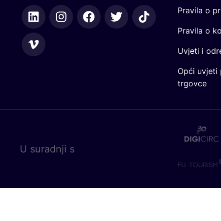
Pravila o pr
Pravila o k
Uvjeti i od
Opći uvjeti
trgovce
U surad­nji s