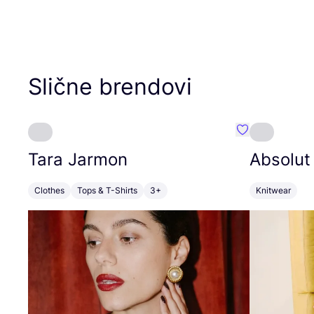
Slične brendovi
Favorit Tara J
Tara Jarmon
Absolut
Clothes
Tops & T-Shirts
3+
Knitwear