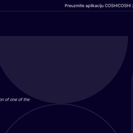
Preuzmite aplikaciju COSH!
COSH! z
i­on of one of the