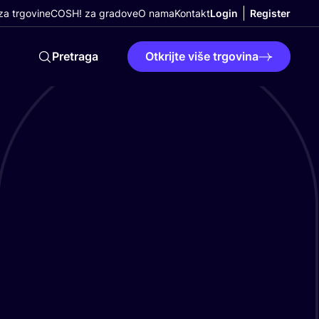
a trgovine
COSH! za gradove
O nama
Kontakt
Login
Register
Pretraga
Otkrijte više trgovina