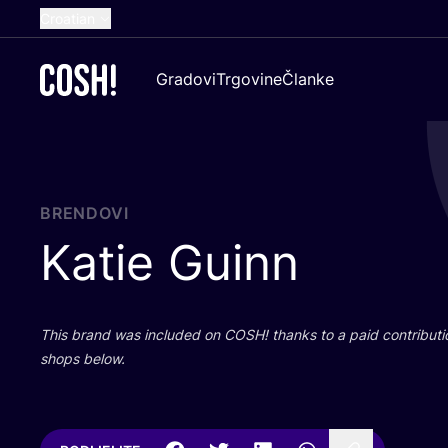
Croatian
English
Gradovi
Trgovine
Članke
Dutch
French
Spanish
German
BRENDOVI
Katie Guinn
This brand was inclu­ded on
COSH
! than­ks to a paid con­tri­bu­t
shops below.