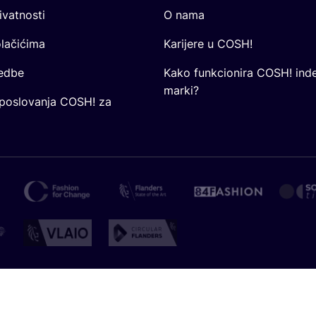
ivatnosti
O nama
olačićima
Karijere u COSH!
redbe
Kako funkcionira COSH! ind
marki?
 poslovanja COSH! za