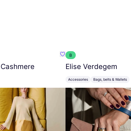
B
armon
Favorit Absolut Cashmere
 Cashmere
Elise Verdegem
Accessories
Bags, belts & Wallets