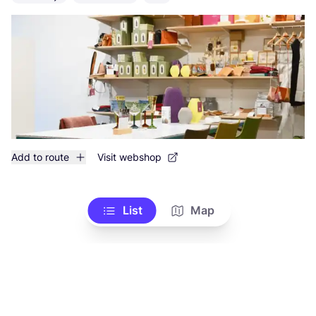
Add to route
Visit webshop
List
Map