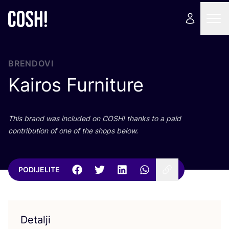
BRENDOVI
Kairos Furniture
This brand was inclu­ded on
COSH
! than­ks to a paid
con­tri­bu­ti­on of one of the shops below.
PODIJELITE
Detalji