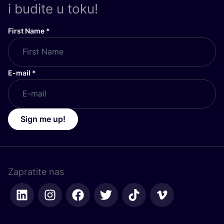
i budite u toku!
First Name
*
E-mail
*
Sign me up!
Zapratite nas