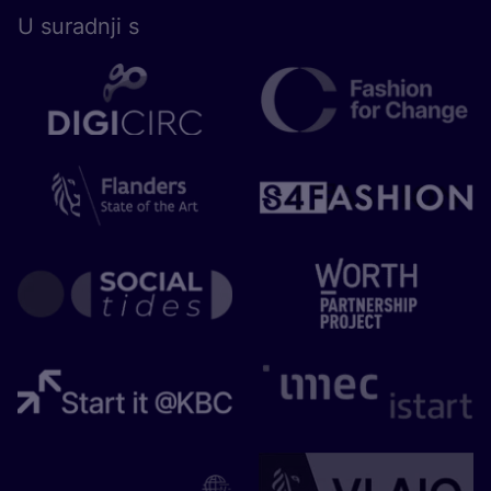
U surad­nji s