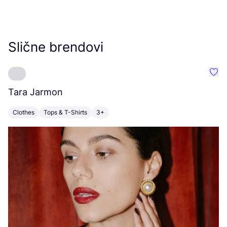
Slične brendovi
Favo
Tara Jarmon
A
Clothes
Tops & T-Shirts
3+
K