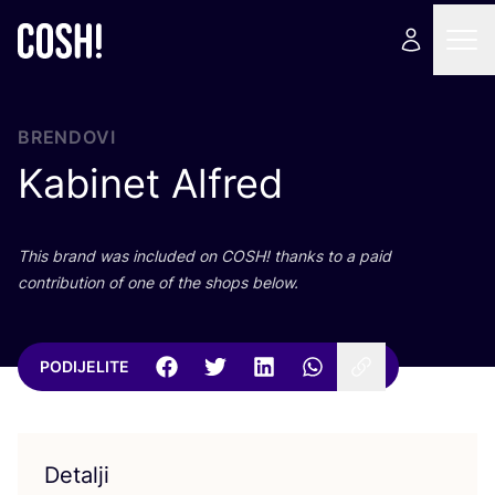
BRENDOVI
Kabinet Alfred
This brand was inclu­ded on
COSH
! than­ks to a paid
con­tri­bu­ti­on of one of the shops below.
PODIJELITE
Detalji