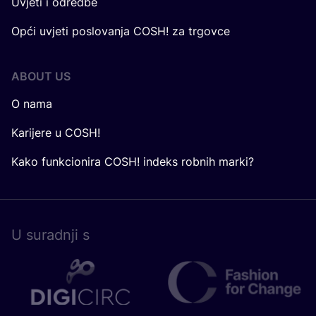
Uvjeti i odredbe
Opći uvjeti poslovanja COSH! za trgovce
ABOUT US
O nama
Karijere u COSH!
Kako funkcionira COSH! indeks robnih marki?
U surad­nji s