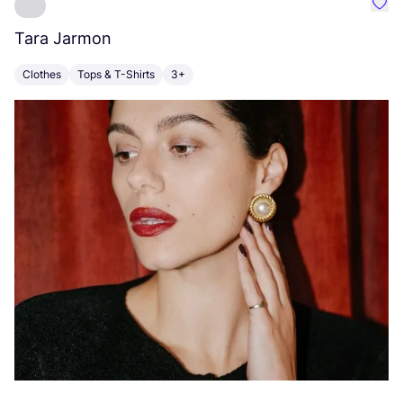
Favo
Tara Jarmon
A
Clothes
Tops & T-Shirts
3+
K