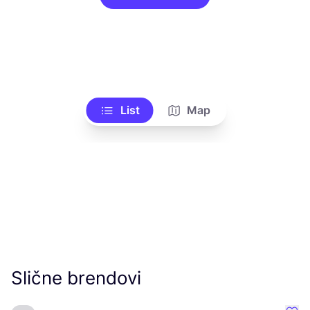
List
Map
Slične brendovi