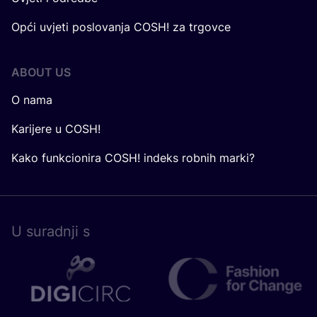
Opći uvjeti poslovanja COSH! za trgovce
ABOUT US
O nama
Karijere u COSH!
Kako funkcionira COSH! indeks robnih marki?
U surad­nji s