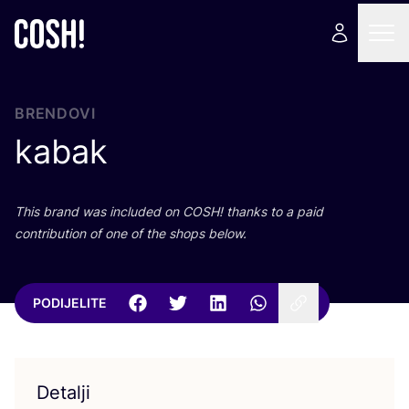
BRENDOVI
kabak
This brand was inclu­ded on
COSH
! than­ks to a paid
con­tri­bu­ti­on of one of the shops below.
PODIJELITE
Detalji