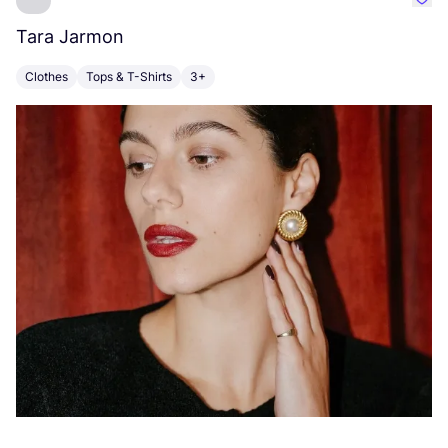
Favo
Tara Jarmon
A
Clothes
Tops & T-Shirts
3+
K