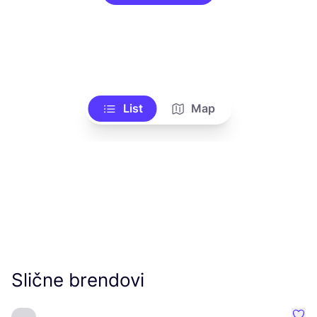
List
Map
Slične brendovi