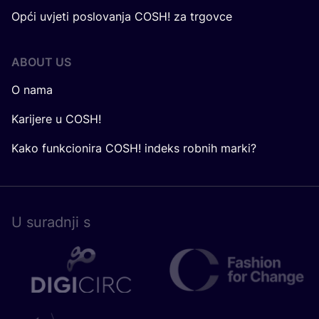
Opći uvjeti poslovanja COSH! za trgovce
ABOUT US
O nama
Karijere u COSH!
Kako funkcionira COSH! indeks robnih marki?
U surad­nji s