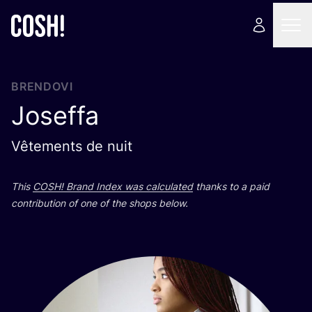
BRENDOVI
Joseffa
Vêtements de nuit
This
COSH
! Brand Index was cal­cu­la­ted
than­ks to a paid
con­tri­bu­ti­on of one of the shops below.