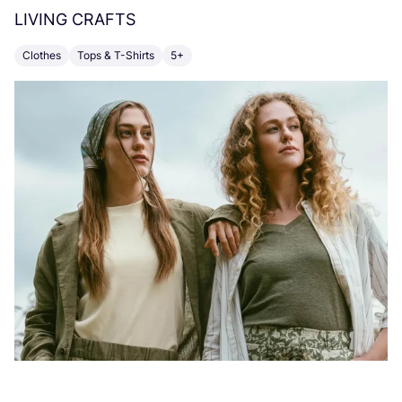
LIVING
CRAFTS
M
Clothes
Tops & T-Shirts
5+
C
Po