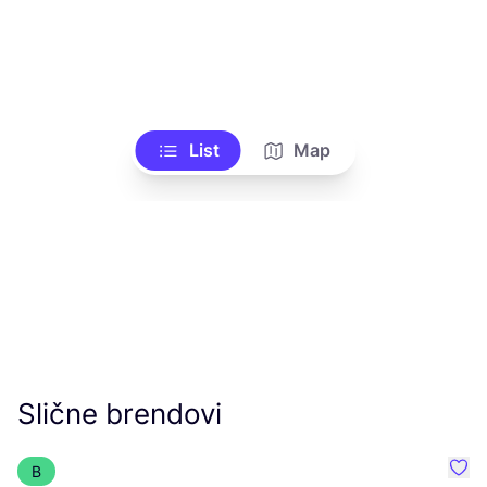
List
Map
Slične brendovi
B
Favo