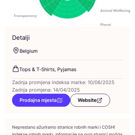
Detalji
Bel­gi­um
Tops
&
T‑Shirts, Pyjamas
Zadnja promjena indeksa marke: 10/06/2025
Zadnja promjena: 14/04/2025
Prodajna mjesta
Website
Nepres­ta­no ažu­ri­ra­mo stra­ni­ce rob­nih mar­ki i
COSH
!
indek­se rob­nih mar­ki, infor­ma­ci­je na ovoj stra­ni­ci možda