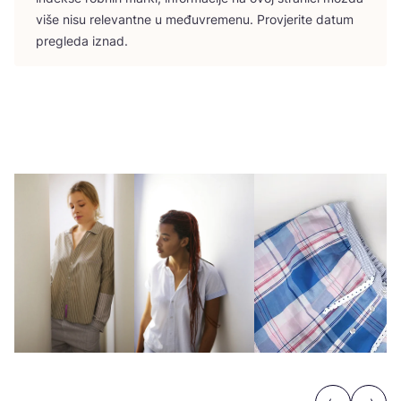
više nisu rele­vant­ne u među­vre­me­nu. Pro­vje­ri­te datum
pre­gle­da iznad.