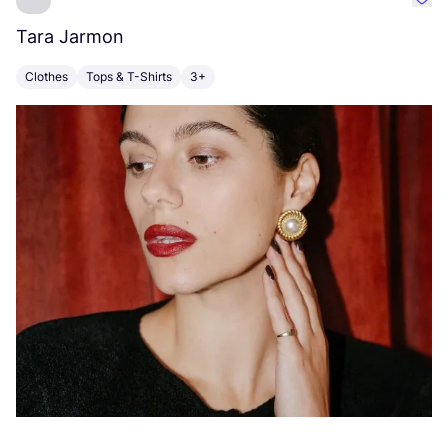
Favo
Tara Jarmon
A
Clothes
Tops & T-Shirts
3+
K