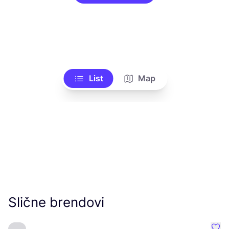
List
Map
Slične brendovi