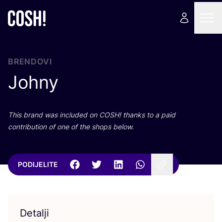
BRENDOVI
Johny
This brand was inclu­ded on
COSH
! than­ks to a paid
con­tri­bu­ti­on of one of the shops below.
PODIJELITE
Detalji