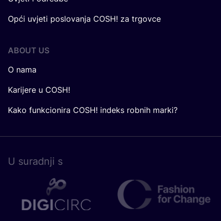
Opći uvjeti poslovanja COSH! za trgovce
ABOUT US
O nama
Karijere u COSH!
Kako funkcionira COSH! indeks robnih marki?
U surad­nji s