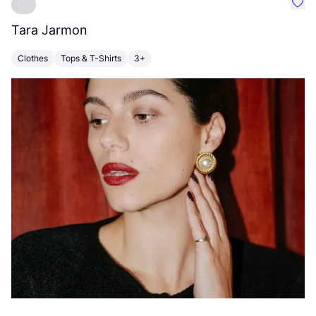
Favo
Tara Jarmon
A
Clothes
Tops & T-Shirts
3+
K