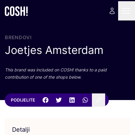
BRENDOVI
Joetjes Amsterdam
This brand was inclu­ded on
COSH
! than­ks to a paid
con­tri­bu­ti­on of one of the shops below.
PODIJELITE
Detalji