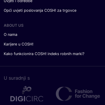
Uvjeti i odredbe
Opći uvjeti poslovanja COSH! za trgovce
ABOUT US
O nama
Karijere u COSH!
Kako funkcionira COSH! indeks robnih marki?
U surad­nji s