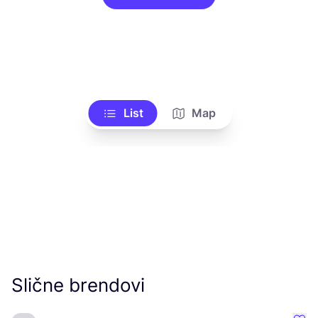
List
Map
Slične brendovi