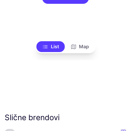
List
Map
Slične brendovi