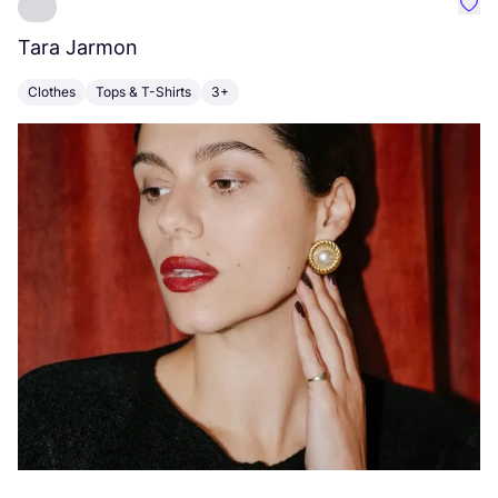
Favo
Tara Jarmon
A
Clothes
Tops & T-Shirts
3+
K