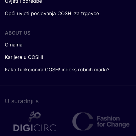
Uvjeti i odredbe
Opći uvjeti poslovanja COSH! za trgovce
ABOUT US
O nama
Karijere u COSH!
Kako funkcionira COSH! indeks robnih marki?
U surad­nji s