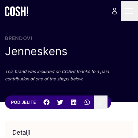
BRENDOVI
Jenneskens
This brand was inclu­ded on
COSH
! than­ks to a paid
con­tri­bu­ti­on of one of the shops below.
PODIJELITE
Detalji