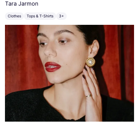
Tara Jarmon
A
Clothes
Tops & T-Shirts
3+
K