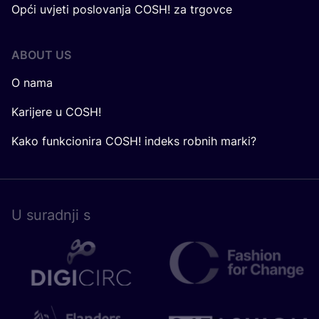
Opći uvjeti poslovanja COSH! za trgovce
ABOUT US
O nama
Karijere u COSH!
Kako funkcionira COSH! indeks robnih marki?
U surad­nji s