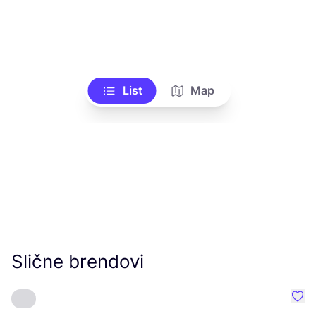
List
Map
Slične brendovi
Favo