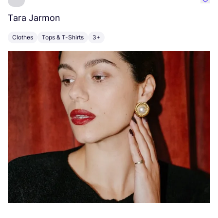
Favo
Tara Jarmon
A
Clothes
Tops & T-Shirts
3+
K