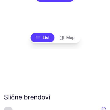
List
Map
Slične brendovi