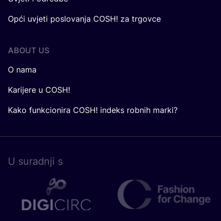
Opći uvjeti poslovanja COSH! za trgovce
ABOUT US
O nama
Karijere u COSH!
Kako funkcionira COSH! indeks robnih marki?
U surad­nji s