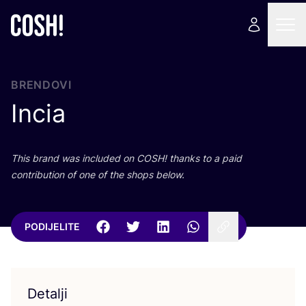
BRENDOVI
Incia
This brand was inclu­ded on
COSH
! than­ks to a paid
con­tri­bu­ti­on of one of the shops below.
PODIJELITE
Detalji